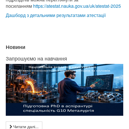
посиланням
https://atestat.nauka.gov.ua/uk/atestat-2025
Дашборд з детальними результатами атестації
Новини
Запрошуємо на навчання
Читати далі...