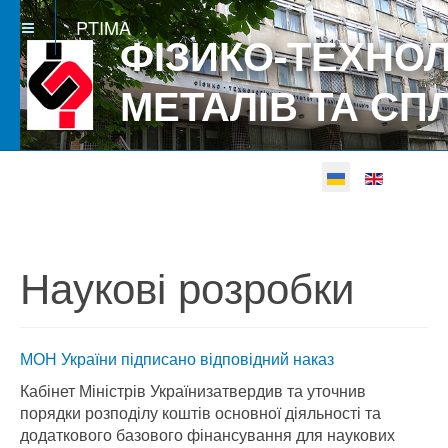
PTIMA
ФІЗИКО-ТЕХНОЛ
МЕТАЛІВ ТА СП
Виберіть свою мову
Betgray güncel
Наукові розробки
МОН України підписано відповідний наказ
Кабінет Міністрів України
затвердив та уточнив
порядки розподілу коштів основної діяльності та
додаткового базового фінансування для наукових