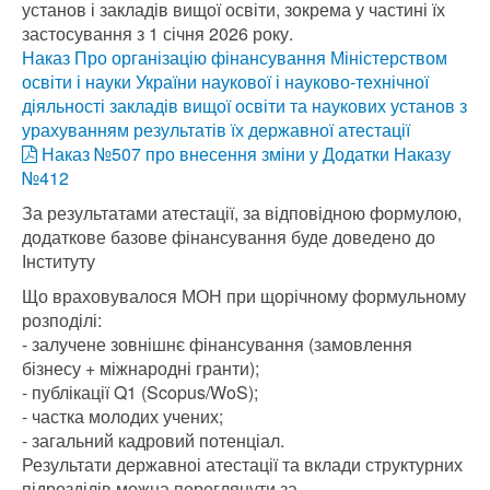
установ і закладів вищої освіти, зокрема у частині їх
застосування з 1 січня 2026 року.
Наказ Про організацію фінансування Міністерством
освіти і науки України наукової і науково-технічної
діяльності закладів вищої освіти та наукових установ з
урахуванням результатів їх державної атестації
Наказ №507 про внесення зміни у Додатки Наказу
№412
За результатами атестації, за відповідною формулою,
додаткове базове фінансування буде доведено до
Інституту
Що враховувалося МОН при щорічному формульному
розподілі:
- залучене зовнішнє фінансування (замовлення
бізнесу + міжнародні гранти);
- публікації Q1 (Scopus/WoS);
- частка молодих учених;
- загальний кадровий потенціал.
Результати державноі атестації та вклади структурних
підрозділів можна переглянути за