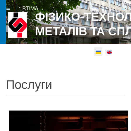
PTIMA
ФІЗИКО-ТЕХНОЛ
МЕТАЛІВ ТА СП
Виберіть свою мову
Betgray güncel
Послуги