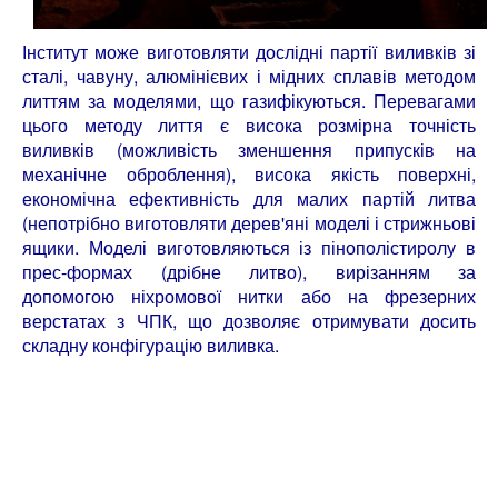
Інститут може виготовляти дослідні партії виливків зі
сталі, чавуну, алюмінієвих і мідних сплавів методом
литтям за моделями, що газифікуються. Перевагами
цього методу лиття є висока розмірна точність
виливків (можливість зменшення припусків на
механічне оброблення), висока якість поверхні,
економічна ефективність для малих партій литва
(непотрібно виготовляти дерев'яні моделі і стрижньові
ящики. Моделі виготовляються із пінополістиролу в
прес-формах (дрібне литво), вирізанням за
допомогою ніхромової нитки або на фрезерних
верстатах з ЧПК, що дозволяє отримувати досить
складну конфігурацію виливка.