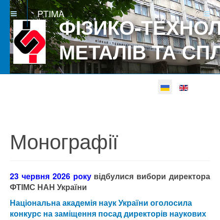
PTIMA
ФІЗИКО-ТЕХНОЛ
МЕТАЛІВ ТА СП
Виберіть свою мову
Betgray güncel
Монографії
23 червня 2026 року
відбулися вибори директора
ФТІМС НАН України
Національна академія наук України оголосила
конкурс на заміщення посад директорів наукових