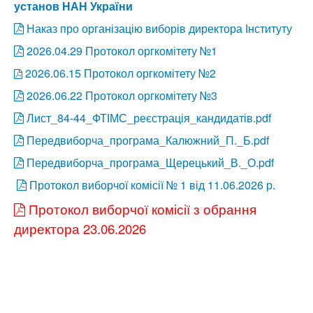
установ НАН України
Наказ про організацію виборів директора Інституту
2026.04.29 Протокол оргкомітету №1
2026.06.15 Протокол оргкомітету №2
2026.06.22 Протокол оргкомітету №3
Лист_84-44_ФТІМС_реєстрація_кандидатів.pdf
Передвиборча_програма_Калюжний_П._Б.pdf
Передвиборча_програма_Щерецький_В._О.pdf
Протокол виборчої комісії № 1 від 11.06.2026 р.
Протокол виборчої комісії з обрання
директора 23.06.2026