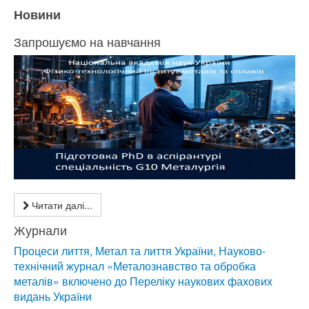
Новини
Запрошуємо на навчання
Читати далі...
Журнали
Процеси лиття, Метал та лиття України, Науково-
технічний журнал «Металознавство та обробка
металів» включено до Переліку наукових фахових
видань України