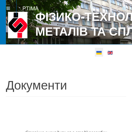
PTIMA
ФІЗИКО-ТЕХНОЛ
МЕТАЛІВ ТА СП
Виберіть свою мову
Betgray güncel
Документи