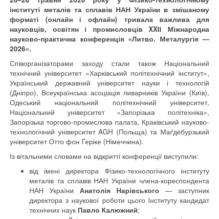
інституті металів та сплавів НАН України в змішаному
форматі (онлайн і офлайн) тривала важлива для
науковців, освітян і промисловців XXІІ Міжнародна
науково-практична конференція «Литво. Металургія —
2026».
Співорганізаторами заходу стали також Національний
технічний університет «Харківський політехнічний інститут»,
Український державний університет науки і технологій
(Дніпро), Всеукраїнська асоціація ливарників України (Київ),
Одеський національний політехнічний університет,
Національний університет «Запорізька політехніка»,
Запорізька торгово-промислова палата, Краківський науково-
технологічний університет AGH (Польща) та Маґдебурзький
університет Отто фон Ґеріке (Німеччина).
Із вітальними словами на відкритті конференції виступили:
від імені директора Фізико-технологічного інституту
металів та сплавів НАН України члена-кореспондента
НАН України
Анатолія Нарівського
— заступник
директора з наукової роботи цього Інституту кандидат
технічних наук
Павло Калюжний
;