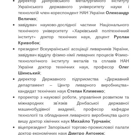
директор Дніпровського металургійного інституту
Українського державного університету науки і
технологій член-кореспондент НАН України
Олександр
Величко
;
завідувач науково-дослідної частини Національного
технічного університету «Харківський політехнічний
інститут» доктор технічних наук, доцент
Руслан
Кривобок
;
президент Всеукраїнської асоціації ливарників України,
завідувач відділу фізико-хімії ливарних процесів Фізико-
технологічного інституту металів та сплавів НАН
України доктор технічних наук, професор
Олег
Шинський
;
директор Державного підприємства «Державний
департамент – Центр ливарного виробництва»
кандидат технічних наук
Степан Клименко
;
проректор з наукової роботи, управління розвитком та
міжнародних зв’язків Донбаської державної
машинобудівної академії, професор кафедри
технології та обладнання ливарного виробництва цього
вишу доктор хімічних наук
Михайло Турчанін
;
віцепрезидент Запорізької торгово-промислової палати
доктор економічних наук
Дмитро Антонюк
;