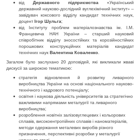
від
Державного підприємства «
Український
державний науково-дослідний вуглехімічний інститут» –
завідувач коксового відділу кандидат технічних наук,
доцент
Ігор Шульга
;
від
Інституту проблем матеріалознавства ім. І.М.
Францевича НАН України – старший науковий
співробітник відділу зносостійких та корозійностійких
порошкових конструкційних матеріалів кандидат
технічних наук
Валентина Коваленко
.
Загалом було заслухано 20 доповідей, які викликали жваві
дискусії за широкою тематикою:
стратегія відновлення й розвитку ливарного
виробництва України на основі національного науково-
технічного і кадрового потенціалу;
освітня і наукова діяльність університетів за стратегічно
важливими напрямами металургії та ливарного
виробництва;
розроблення новітніх залізовуглецевих і кольорових
сплавів, високоентропійних сплавів і наноматеріалів,
методи одержання металевих виробів різного
призначення, перспективні розробки у металургії
чавуну та сталі.