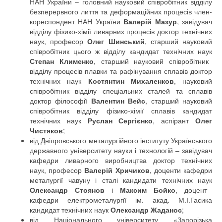
НАН України – головний науковий співробітник відділу
безперервного лиття та деформаційних процесів член-
кореспондент НАН України
Валерій Мазур
, завідувач
відділу фізико-хімії ливарних процесів доктор технічних
наук, професор
Олег Шинський
, старший науковий
співробітник цього ж відділу кандидат технічних наук
Степан Клименко
, старший науковий співробітник
відділу процесів плавки та рафінування сплавів доктор
технічних наук
Костянтин Михаленков
, науковий
співробітник відділу спеціальних сталей та сплавів
доктор філософії
Валентин Вейс
, старший науковий
співробітник відділу фізико-хімії сплавів кандидат
технічних наук
Руслан Сергієнко
, аспірант
Олег
Чистяков
;
від Дніпровського металургійного інституту Українського
державного університету науки і технологій – завідувач
кафедри ливарного виробництва доктор технічних
наук, професор
Валерій Хричиков
, доценти кафедри
металургії чавуну і сталі кандидати технічних наук
Олександр Стоянов
і
Максим Бойко
,
доцент
кафедри електрометалургії ім. акад. М.І.Гасика
кандидат технічних наук
Олександр Жаданос
;
від Національного університету «Запорізька