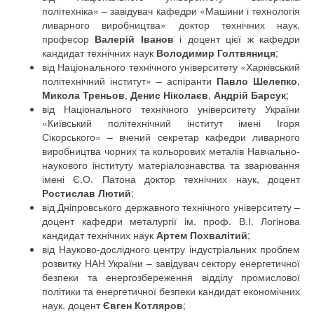
політехніка» – завідувач кафедри «Машини і технологія
ливарного виробництва» доктор технічних наук,
професор
Валерій Іванов
і доцент цієї ж кафедри
кандидат технічних наук
Володимир Голтвяниця
;
від Національного технічного університету «Харківський
політехнічний інститут» – аспіранти
Павло Шелепко
,
Микола Треньов
,
Денис Ніколаєв
,
Андрій Барсук
;
від Національного технічного університету України
«Київський політехнічний інститут імені Ігоря
Сікорського» – вчений секретар кафедри ливарного
виробництва чорних та кольорових металів Навчально-
наукового інституту матеріалознавства та зварювання
імені Є.О. Патона доктор технічних наук, доцент
Ростислав Лютий
;
від Дніпровського державного технічного університету –
доцент кафедри металургії ім. проф. В.І. Логінова
кандидат технічних наук
Артем Похвалітий
;
від
Науково-дослідного центру індустріальних проблем
розвитку НАН України – завідувач сектору енергетичної
безпеки та енергозбереження відділу промислової
політики та енергетичної безпеки кандидат економічних
наук, доцент
Євген Котляров
;