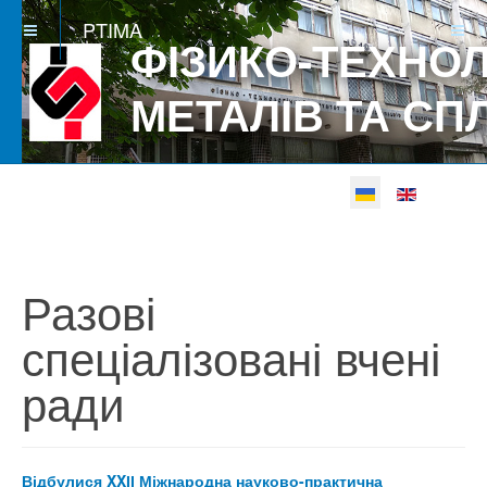
PTIMA
ФІЗИКО-ТЕХНОЛ
МЕТАЛІВ ТА СП
Виберіть свою мову
Betgray güncel
Разові
спеціалізовані вчені
ради
Відбулися XXІІ Міжнародна науково-практична