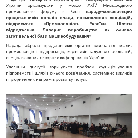
України організували у межах ХХIV Міжнародного
промислового форуму в Києві
нараду-конференцію
представників органів влади, промислових асоціацій,
підприємств «Промисловість України. Шляхи
відродження. Ливарне виробництво як основа
заготівельної бази машинобудування»
.
Нарада зібрала представників органів виконавчої влади,
промисловців і підприємців, керівників галузевих асоціацій,
спеціалізованих ливарних кафедр вишів України.
Учасники дискусії торкнулися проблем функціонування
підприємств і шляхів їхнього розв’язання, системних викликів
і пріоритетних напрямів розвитку галузі.