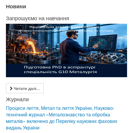
Новини
Запрошуємо на навчання
Читати далі...
Журнали
Процеси лиття, Метал та лиття України, Науково-
технічний журнал «Металознавство та обробка
металів» включено до Переліку наукових фахових
видань України