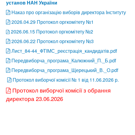
установ НАН України
Наказ про організацію виборів директора Інституту
2026.04.29 Протокол оргкомітету №1
2026.06.15 Протокол оргкомітету №2
2026.06.22 Протокол оргкомітету №3
Лист_84-44_ФТІМС_реєстрація_кандидатів.pdf
Передвиборча_програма_Калюжний_П._Б.pdf
Передвиборча_програма_Щерецький_В._О.pdf
Протокол виборчої комісії № 1 від 11.06.2026 р.
Протокол виборчої комісії з обрання
директора 23.06.2026