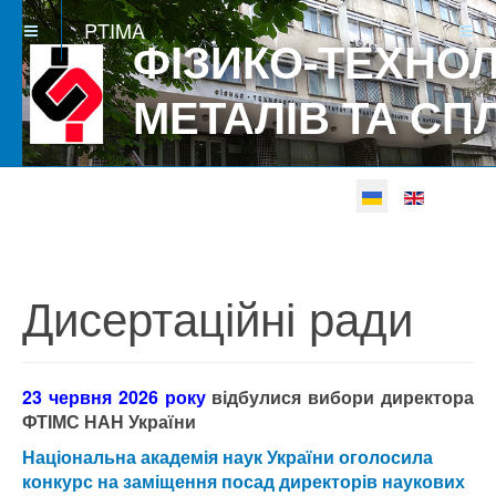
PTIMA
ФІЗИКО-ТЕХНОЛ
МЕТАЛІВ ТА СП
Виберіть свою мову
Betgray güncel
Дисертаційні ради
23 червня 2026 року
відбулися вибори директора
ФТІМС НАН України
Національна академія наук України оголосила
конкурс на заміщення посад директорів наукових