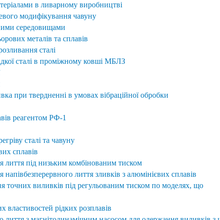
теріалами в ливарному виробництві
евого модифікування чавуну
тними середовищами
орових металів та сплавів
розливання сталі
ідкої сталі в проміжному ковші МБЛЗ
и
вка при твердненні в умовах вібраційної обробки
авів реагентом РФ-1
регріву сталі та чавуну
вих сплавів
я лиття під низьким комбінованим тиском
 напівбезперервного лиття зливків з алюмінієвих сплавів
 точних виливків під регульованим тиском по моделях, що
их властивостей рідких розплавів
 лиття з магнітодинамічним насосом для одержання виливків з 