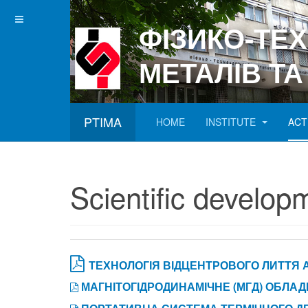
ФІЗИКО-ТЕ
МЕТАЛІВ ТА
PTIMA
HOME
INSTITUTE
ACT
Betgray güncel
Scientific develop
ТЕХНОЛОГІЯ ВІДЦЕНТРОВОГО ЛИТТЯ 
МАГНІТОГІДРОДИНАМІЧНЕ (МГД) ОБЛАД