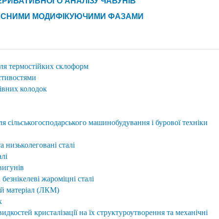
РИВАТИВНОГО АНАЛІЗУ ЧАВУНІВ
ПЕРСНИМИ МОДИФІКУЮЧИМИ ФАЗАМИ
ля термостійких склоформ
стивостями
івних колодок
ля сільськогосподарського машинобудування і бурової техніки
а низьколеговані сталі
алі
вигунів
 безнікелеві жароміцні сталі
й матеріал (ЛКМ)
х
идкостей кристалізації на їх структуроутворення та механічні