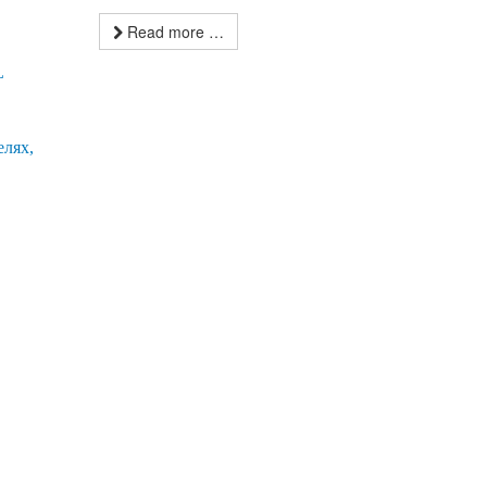
Read more …
L
елях,