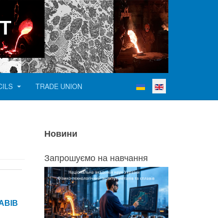
Т
Select your language
CILS
TRADE UNION
Новини
Запрошуємо на навчання
АВІВ