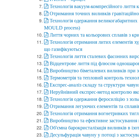
Технологія вакуум-компресійного лиття 
Отримання точних виливків гравітаційно
Технологія одержання великогабаритних 
MOULD process)
Лиття чорних та кольорових сплавів з к
Технологія отримання литих елементів худ
що газифікуються
Технологія лиття сталевих фасонних вироб
Відцентрове лиття під флюсом одношарови
Виробництво біметалевих виливків при з
Термометрія та тепловий контроль технол
Експрес-аналіз складу та структури чавун
Неруйнівний експрес-метод контролю якос
Технологія одержання феросиліцію з зол
Отримання легуючих елементів та сплавів
Технологія отримання вогнетривких тигл
Виробництво та ефективне застосування 
Об'ємна барокристалізація виливків в із
Десульфурація чавуну у потоці з застосу