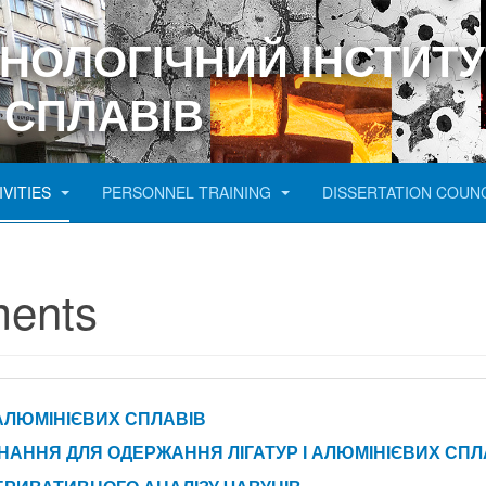
ХНОЛОГІЧНИЙ ІНСТИТУ
 СПЛАВІВ
IVITIES
PERSONNEL TRAINING
DISSERTATION COUN
ments
АЛЮМІНІЄВИХ СПЛАВІВ
НАННЯ ДЛЯ ОДЕРЖАННЯ ЛІГАТУР І АЛЮМІНІЄВИХ СПЛ