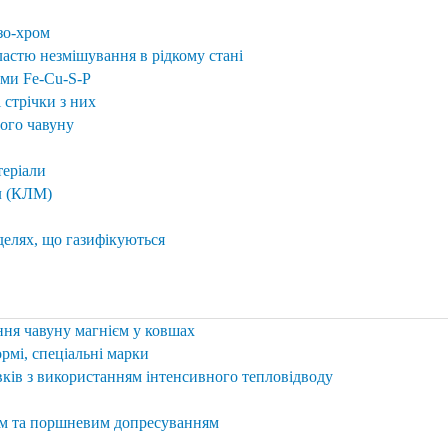
зо-хром
ластю незмішування в рідкому стані
еми Fe-Cu-S-P
 стрічки з них
ого чавуну
теріали
л (КЛМ)
делях, що газифікуються
ння чавуну магнієм у ковшах
рмі, спеціальні марки
ків з використанням інтенсивного тепловідводу
им та поршневим допресуванням