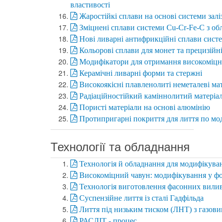
властивості
Жаростійкі сплави на основі системи залі
Зміцнені сплави системи Сu-Cr-Fe-C з об
Нові ливарні антифрикційні сплави сист
Кольорові сплави для монет та прецизійні
Модифікатори для отримання високоміцн
Керамічні ливарні форми та стержні
Високоякісні плавленолиті неметалеві ма
Радіаційностійкий каміннолитий матеріа
Пористі матеріали на основі алюмінію
Протипригарні покриття для лиття по мо
Технології та обладнання
Технологія й обладнання для модифікува
Високоміцний чавун: модифікування у фо
Технологія виготовлення фасонних вилив
Суспензійне лиття із сталі Гадфільда
Лиття під низьким тиском (ЛНТ) з газов
РАСЛІТ - процес