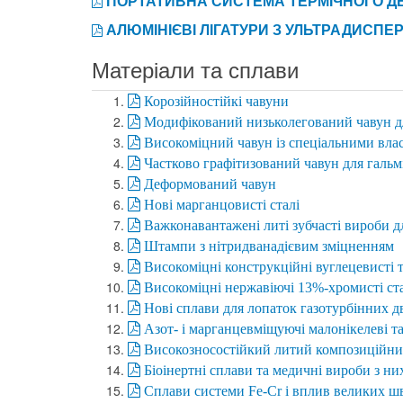
ПОРТАТИВНА СИСТЕМА ТЕРМІЧНОГО ДЕ
АЛЮМІНІЄВІ ЛІГАТУРИ З УЛЬТРАДИС
Матеріали та сплави
Корозійностійкі чавуни
Модифікований низьколегований чавун д
Високоміцний чавун із спеціальними вла
Частково графітизований чавун для гальм
Деформований чавун
Нові марганцовисті сталі
Важконавантажені литі зубчасті вироби д
Штампи з нітридванадієвим зміцненням
Високоміцні конструкційні вуглецевисті т
Високоміцні нержавіючі 13%-хромисті ст
Нові сплави для лопаток газотурбінних д
Азот- і марганцевміщуючі малонікелеві та
Високозносостійкий литий композиційни
Біоінертні сплави та медичні вироби з ни
Сплави системи Fe-Cr і вплив великих шв