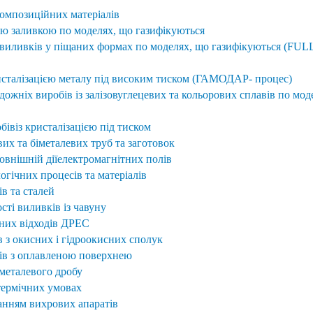
композиційних матеріалів
ю заливкою по моделях, що газифікуються
виливків у піщаних формах по моделях, що газифікуються (FUL
ристалізацією металу під високим тиском (ГАМОДАР- процес)
ожніх виробів із залізовуглецевих та кольорових сплавів по мод
івіз кристалізацією під тиском
х та біметалевих труб та заготовок
овнішній діїелектромагнітних полів
огічних процесів та матеріалів
ів та сталей
ті виливків із чавуну
ьних відходів ДРЕС
 з окисних і гідроокисних сполук
ів з оплавленою поверхнею
металевого дробу
отермічних умовах
ванням вихрових апаратів