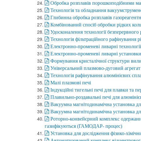
Обробка розплавів порошкоподібними ма
Технологія та обладнання вакуумструмен
Глибинна обробка розплавів газореаген
Комбінований спосіб обробки рідких коль
Удосконалення технології безперервного 
Технологія фільтраційного рафінування р
Електронно-променеві ливарні технології
Електронно-променеві ливарні установк
Формування кристалічної структури вили
Універсальний плазмово-дуговий агрегат
Технологія рафінування алюмінієвих спл
Малі плазмові печі
Індукційні тигельні печі для плавки та пе
Плавильно-роздавальні печі для алюмініє
Вакуумна магнітодинамічна установка дл
Вакуумна магнітодинамічна установка для
Роторно-конвейєрний комплекс одержання
газифікуються (ГАМОДАР- процес)
Установка для дослідження фізико-хімічн
Автоматизований комплекс відцентрового