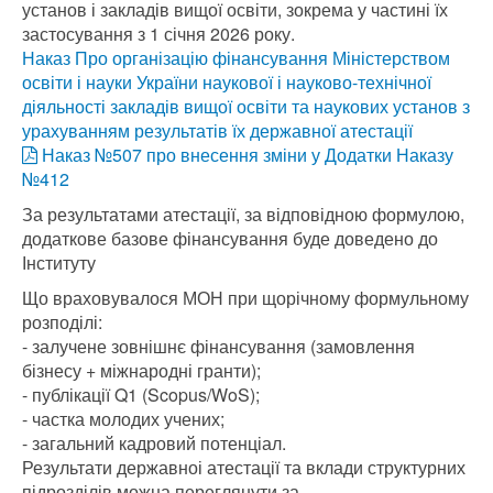
установ і закладів вищої освіти, зокрема у частині їх
застосування з 1 січня 2026 року.
Наказ Про організацію фінансування Міністерством
освіти і науки України наукової і науково-технічної
діяльності закладів вищої освіти та наукових установ з
урахуванням результатів їх державної атестації
Наказ №507 про внесення зміни у Додатки Наказу
№412
За результатами атестації, за відповідною формулою,
додаткове базове фінансування буде доведено до
Інституту
Що враховувалося МОН при щорічному формульному
розподілі:
- залучене зовнішнє фінансування (замовлення
бізнесу + міжнародні гранти);
- публікації Q1 (Scopus/WoS);
- частка молодих учених;
- загальний кадровий потенціал.
Результати державноі атестації та вклади структурних
підрозділів можна переглянути за