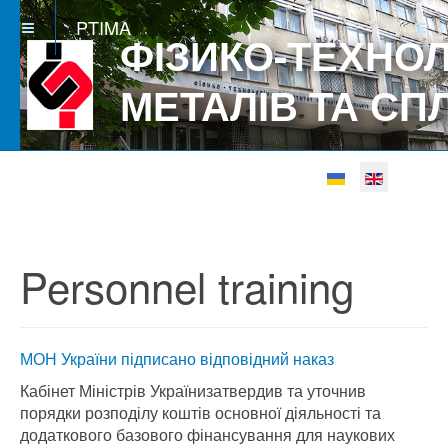
PTIMA
ФІЗИКО-ТЕХНОЛ
МЕТАЛІВ ТА СП
Select your languag
Betgray güncel
Personnel training
МОН України підписано відповідний наказ
Кабінет Міністрів України
затвердив та уточнив
порядки розподілу коштів основної діяльності та
додаткового базового фінансування для наукових