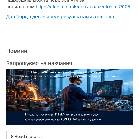
посиланням
https://atestat.nauka.gov.ua/uk/atestat-2025
Дашборд з детальними результатами атестації
Новини
Запрошуємо на навчання
Read more …