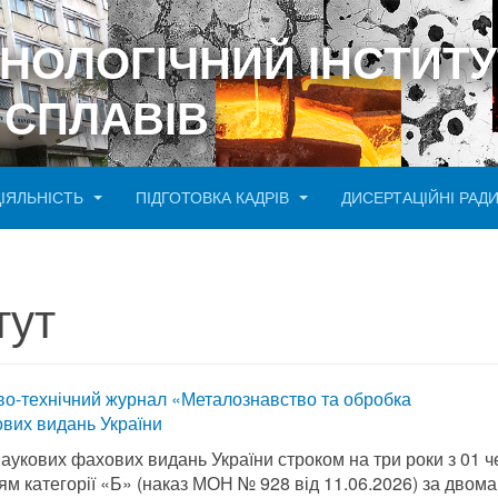
ХНОЛОГІЧНИЙ ІНСТИТУ
 СПЛАВІВ
ДІЯЛЬНІСТЬ
ПІДГОТОВКА КАДРІВ
ДИСЕРТАЦІЙНІ РАД
тут
ово-технічний журнал «Металознавство та обробка
ових видань України
наукових фахових видань України строком на три роки з 01 
ям категорії «Б» (наказ МОН № 928 від 11.06.2026) за двома