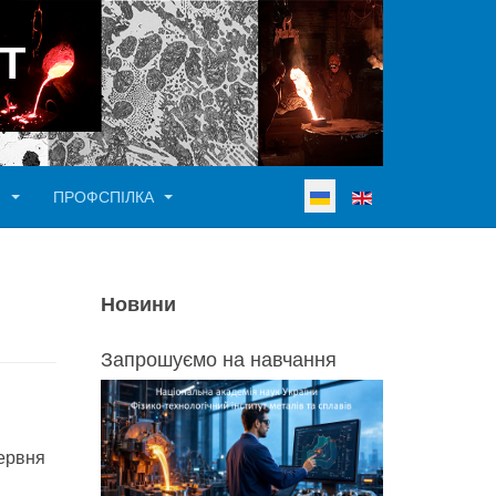
Т
Виберіть свою мову
И
ПРОФСПІЛКА
Новини
Запрошуємо на навчання
червня