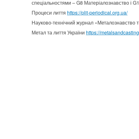
спеціальностями –
G8 Матеріалознавство
і G1
Процеси лиття
https://plit-periodical.org.ua
/
Науково-технічний журнал «Металознавство т
Метал та лиття України
https://metalsandcastin