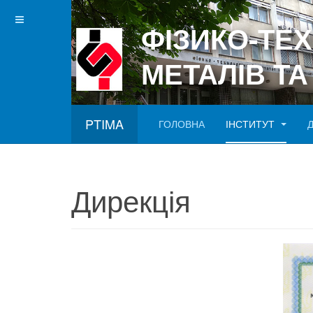
ФІЗИКО-ТЕ
МЕТАЛІВ ТА
PTIMA
ГОЛОВНА
ІНСТИТУТ
Betgray güncel
Дирекція