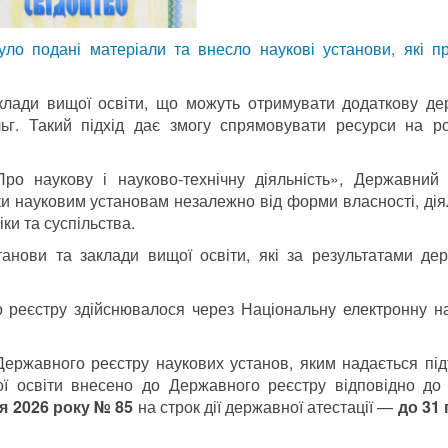
нуло подані матеріали та внесло наукові установи, які 
клади вищої освіти, що можуть отримувати додаткову де
льг. Такий підхід дає змогу спрямовувати ресурси на р
Про наукову і науково-технічну діяльність», Державний
и науковим установам незалежно від форми власності, дія
ки та суспільства.
анови та заклади вищої освіти, які за результатами де
 реєстру здійснювалося через Національну електронну н
 Державного реєстру наукових установ, яким надається пі
ої освіти внесено до Державного реєстру відповідно д
ня 2026 року № 85
на строк дії державної атестації —
до 31