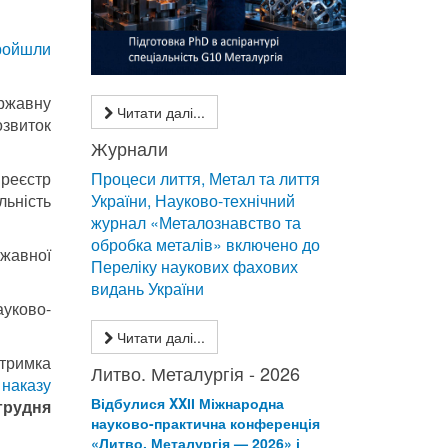
пройшли
ржавну
Читати далі...
озвиток
Журнали
Процеси лиття, Метал та лиття
 реєстр
України, Науково-технічний
льність
журнал «Металознавство та
обробка металів» включено до
ржавної
Переліку наукових фахових
видань України
ауково-
Читати далі...
дтримка
Литво. Металургія - 2026
о
наказу
Відбулися XXІІ Міжнародна
 грудня
науково-практична конференція
«Литво. Металургія — 2026» і