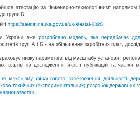
йшов атестацію за "Інженерно-технологічним" напрямом і
до групи Б.
айті
https://atestat.nauka.gov.ua/uk/atestat-2025
уки України вже
розроблено модель, яка передбачає дод
ситетів груп А і Б - на збільшення заробітних плат, дослі
раховує низку параметрів, від масштабу установи і регіон
іх коштів на дослідження, якості публікацій та частки 
ння механізму фінансового забезпечення діяльності дер
уково-технічних (експериментальних) розробок державних з
жавної атестаці.