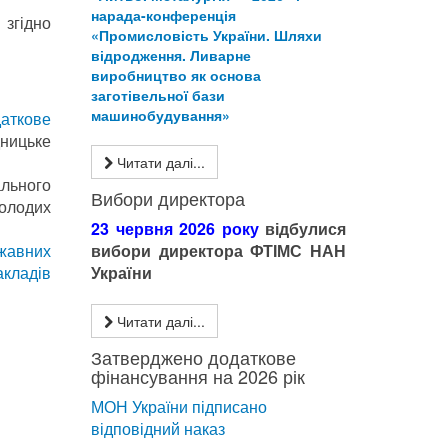
нарада-конференція
 згідно
«Промисловість України. Шляхи
відродження. Ливарне
виробництво як основа
заготівельної бази
машинобудування»
аткове
дницьке
Читати далі...
ального
Вибори директора
молодих
23 червня 2026 року
відбулися
вибори директора ФТІМС НАН
жавних
України
акладів
Читати далі...
Затверджено додаткове
фінансування на 2026 рік
МОН України підписано
відповідний наказ