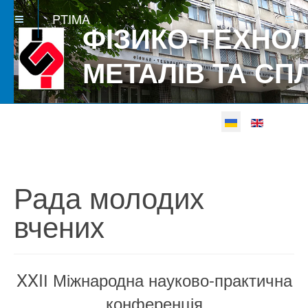
PTIMA
ФІЗИКО-ТЕХНОЛ
МЕТАЛІВ ТА СП
Виберіть свою мову
Betgray güncel
Рада молодих
вчених
XXIІ Міжнародна науково-практична
конференція