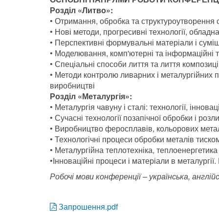
Розділ «Литво»:
• Отримання, обробка та структуроутворення 
• Нові методи, прогресивні технології, облад
• Перспективні формувальні матеріали і суміш
• Моделювання, комп'ютерні та інформаційні т
• Спеціальні способи лиття та лиття композиці
• Методи контролю ливарних і металургійних п
виробництві
Розділ «Металургія»:
• Металургія чавуну і сталі: технології, інновації
• Сучасні технології позапічної обробки і роз
• Виробництво феросплавів, кольорових металі
• Технологічні процеси обробки металів тиском
• Металургійна теплотехніка, теплоенергетика 
•Інноваційні процеси і матеріали в металургії.
Робочі мови конференції – українська, англійс
Запрошення.pdf