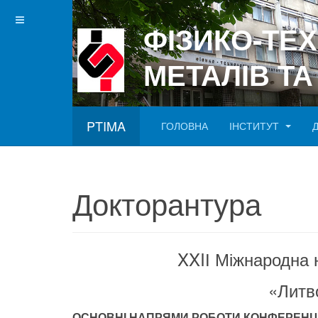
ФІЗИКО-ТЕ
МЕТАЛІВ ТА
PTIMA
ГОЛОВНА
ІНСТИТУТ
Betgray güncel
Докторантура
XXIІ Міжнародна 
«Литв
ОСНОВНІ НАПРЯМИ РОБОТИ КОНФЕРЕНЦІ