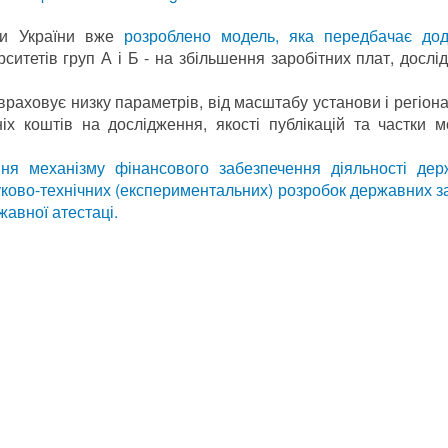
уки України вже
розроблено модель, яка передбачає дод
ситетів груп А і Б - на збільшення заробітних плат, дослі
раховує низку параметрів, від масштабу установи і регіон
іх коштів на дослідження, якості публікацій та частки 
ння механізму фінансового забезпечення діяльності дер
уково-технічних (експериментальних) розробок державних з
жавної атестаці.