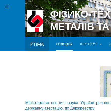
ФІЗИКО-ТЕ
МЕТАЛІВ ТА
PTIMA
ГОЛОВНА
ІНСТИТУТ
Betgray güncel
Міністерство освіти і науки України розгля
державну атестацію, до Держреєстру