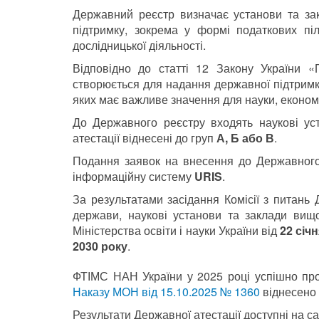
Державний реєстр визначає установи та за
підтримку, зокрема у формі податкових пі
дослідницької діяльності.
Відповідно до статті 12 Закону України «
створюється для надання державної підтримк
яких має важливе значення для науки, економі
До Державного реєстру входять наукові уст
атестації віднесені до груп
А, Б або В
.
Подання заявок на внесення до Державного
інформаційну систему
URIS
.
За результатами засідання Комісії з питань
держави, наукові установи та заклади вищ
Міністерства освіти і науки України від
22 січ
2030 року
.
ФТІМС НАН України у 2025 році успішно про
Наказу МОН від 15.10.2025 № 1360
віднесено 
Результати Державної атестації доступні на с