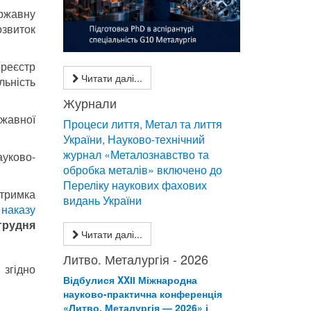
ржавну
озвиток
 реєстр
Читати далі...
льність
Журнали
ржавної
Процеси лиття, Метал та лиття
України, Науково-технічний
журнал «Металознавство та
ауково-
обробка металів» включено до
Переліку наукових фахових
дтримка
видань України
о
наказу
 грудня
Читати далі...
Литво. Металургія - 2026
 згідно
Відбулися XXІІ Міжнародна
науково-практична конференція
«Литво. Металургія — 2026» і