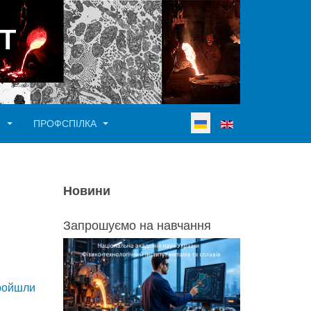
Т
Виберіть свою мову
И
ПРОФСПІЛКА
Новини
Запрошуємо на навчання
пройшли