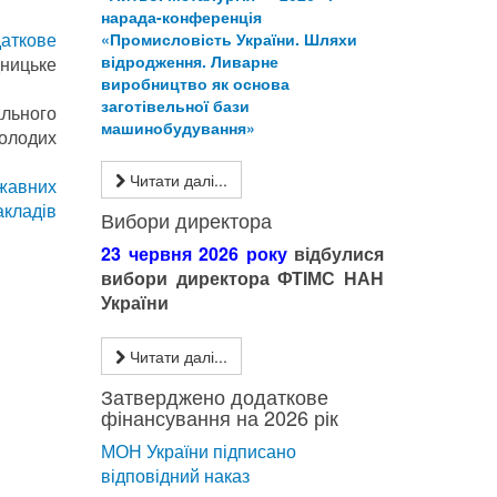
нарада-конференція
аткове
«Промисловість України. Шляхи
відродження. Ливарне
дницьке
виробництво як основа
заготівельної бази
ального
машинобудування»
молодих
Читати далі...
жавних
акладів
Вибори директора
23 червня 2026 року
відбулися
вибори директора ФТІМС НАН
України
Читати далі...
Затверджено додаткове
фінансування на 2026 рік
МОН України підписано
відповідний наказ