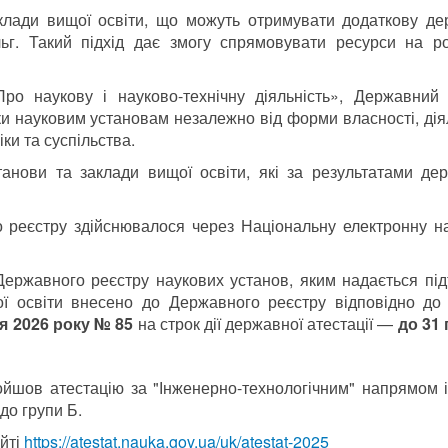
клади вищої освіти, що можуть отримувати додаткову де
льг. Такий підхід дає змогу спрямовувати ресурси на р
Про наукову і науково-технічну діяльність», Державний
и науковим установам незалежно від форми власності, дія
ки та суспільства.
анови та заклади вищої освіти, які за результатами де
 реєстру здійснювалося через Національну електронну н
 Державного реєстру наукових установ, яким надається пі
ої освіти внесено до Державного реєстру відповідно д
ня 2026 року № 85
на строк дії державної атестації —
до 31
йшов атестацію за "Інженерно-технологічним" напрямом і
до групи Б.
айті
https://atestat.nauka.gov.ua/uk/atestat-2025