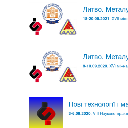
Литво. Металу
18-20.05.2021
, XVІI мі
Литво. Металу
8-10.09.2020
, XVІ міжн
Нові технології і 
3-6.09.2020
, VIIІ Науково-пра