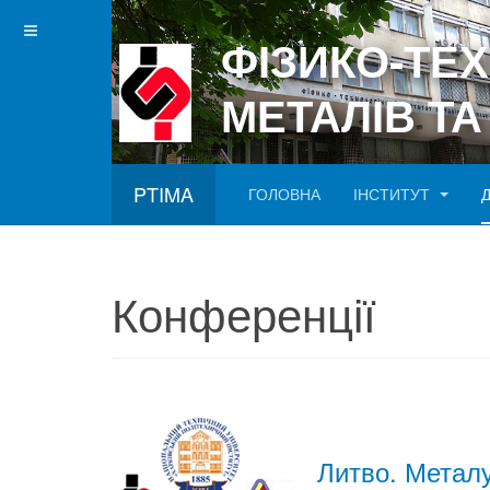
ФІЗИКО-ТЕ
МЕТАЛІВ ТА
PTIMA
ГОЛОВНА
ІНСТИТУТ
Betgray güncel
Конференції
Литво. Металу