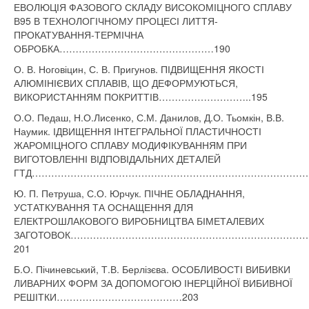
ЕВОЛЮЦІЯ ФАЗОВОГО СКЛАДУ ВИСОКОМІЦНОГО СПЛАВУ
В95 В ТЕХНОЛОГІЧНОМУ ПРОЦЕСІ ЛИТТЯ-
ПРОКАТУВАННЯ-ТЕРМІЧНА
ОБРОБКА…………………………………………190
О. В. Ноговіцин, С. В. Пригунов. ПІДВИЩЕННЯ ЯКОСТІ
АЛЮМІНІЄВИХ СПЛАВІВ, ЩО ДЕФОРМУЮТЬСЯ,
ВИКОРИСТАННЯМ ПОКРИТТІВ………………………..195
О.О. Педаш, Н.О.Лисенко, С.М. Данилов, Д.О. Тьомкін, В.В.
Наумик. ІДВИЩЕННЯ ІНТЕГРАЛЬНОЇ ПЛАСТИЧНОСТІ
ЖАРОМІЦНОГО СПЛАВУ МОДИФІКУВАННЯМ ПРИ
ВИГОТОВЛЕННІ ВІДПОВІДАЛЬНИХ ДЕТАЛЕЙ
ГТД………………………………………………………………………………
Ю. П. Петруша, С.О. Юрчук. ПІЧНЕ ОБЛАДНАННЯ,
УСТАТКУВАННЯ ТА ОСНАЩЕННЯ ДЛЯ
ЕЛЕКТРОШЛАКОВОГО ВИРОБНИЦТВА БІМЕТАЛЕВИХ
ЗАГОТОВОК………………………………………………………………
201
Б.О. Пічиневський, Т.В. Берлізєва. ОСОБЛИВОСТІ ВИБИВКИ
ЛИВАРНИХ ФОРМ ЗА ДОПОМОГОЮ ІНЕРЦІЙНОЇ ВИБИВНОЇ
РЕШІТКИ…………………………………203