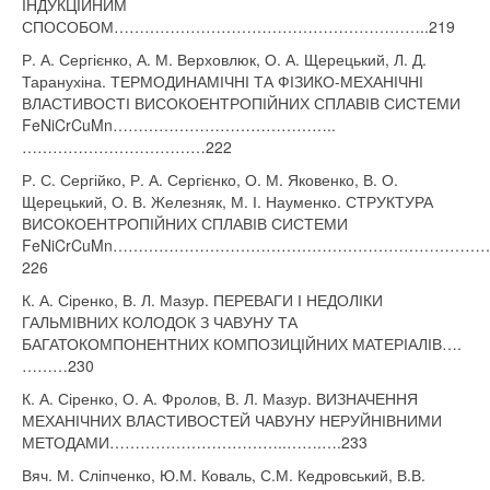
ІНДУКЦІЙНИМ
СПОСОБОМ……………………………………………………..219
Р. А. Сергієнко, А. М. Верховлюк, О. А. Щерецький, Л. Д.
Таранухіна. ТЕРМОДИНАМІЧНІ ТА ФІЗИКО-МЕХАНІЧНІ
ВЛАСТИВОСТІ ВИСОКОЕНТРОПІЙНИХ СПЛАВІВ СИСТЕМИ
FeNiCrCuMn……………………………………..
………………………………222
Р. С. Сергійко, Р. А. Сергієнко, О. М. Яковенко, В. О.
Щерецький, О. В. Железняк, М. І. Науменко. СТРУКТУРА
ВИСОКОЕНТРОПІЙНИХ СПЛАВІВ СИСТЕМИ
FeNiCrCuMn……………………………………………………………
226
К. А. Сіренко, В. Л. Мазур. ПЕРЕВАГИ І НЕДОЛІКИ
ГАЛЬМІВНИХ КОЛОДОК З ЧАВУНУ ТА
БАГАТОКОМПОНЕНТНИХ КОМПОЗИЦІЙНИХ МАТЕРІАЛІВ….
………230
К. А. Сіренко, О. А. Фролов, В. Л. Мазур. ВИЗНАЧЕННЯ
МЕХАНІЧНИХ ВЛАСТИВОСТЕЙ ЧАВУНУ НЕРУЙНІВНИМИ
МЕТОДАМИ……………………………..…….….233
Вяч. М. Сліпченко, Ю.М. Коваль, С.М. Кедровський, В.В.