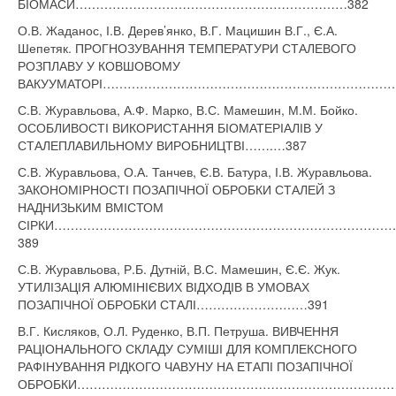
БІОМАСИ…………………………………………………………382
О.В. Жаданос, І.В. Дерев’янко, В.Г. Мацишин В.Г., Є.А.
Шепетяк. ПРОГНОЗУВАННЯ ТЕМПЕРАТУРИ СТАЛЕВОГО
РОЗПЛАВУ У КОВШОВОМУ
ВАКУУМАТОРІ………………………………………………………………
С.В. Журавльова, А.Ф. Марко, В.С. Мамешин, М.М. Бойко.
ОСОБЛИВОСТІ ВИКОРИСТАННЯ БІОМАТЕРІАЛІВ У
СТАЛЕПЛАВИЛЬНОМУ ВИРОБНИЦТВІ…….…387
С.В. Журавльова, О.А. Танчев, Є.В. Батура, І.В. Журавльова.
ЗАКОНОМІРНОСТІ ПОЗАПІЧНОЇ ОБРОБКИ СТАЛЕЙ З
НАДНИЗЬКИМ ВМІСТОМ
СІРКИ………………………………………………………………………
389
С.В. Журавльова, Р.Б. Дутній, В.С. Мамешин, Є.Є. Жук.
УТИЛІЗАЦІЯ АЛЮМІНІЄВИХ ВІДХОДІВ В УМОВАХ
ПОЗАПІЧНОЇ ОБРОБКИ СТАЛІ………………………391
В.Г. Кисляков, О.Л. Руденко, В.П. Петруша. ВИВЧЕННЯ
РАЦІОНАЛЬНОГО СКЛАДУ СУМІШІ ДЛЯ КОМПЛЕКСНОГО
РАФІНУВАННЯ РІДКОГО ЧАВУНУ НА ЕТАПІ ПОЗАПІЧНОЇ
ОБРОБКИ…………………………………………………………………