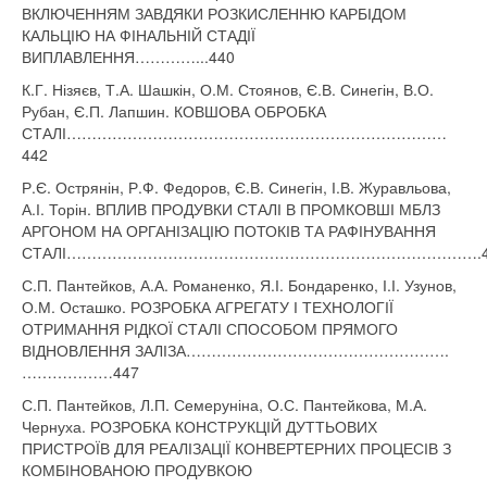
ВКЛЮЧЕННЯМ ЗАВДЯКИ РОЗКИСЛЕННЮ КАРБІДОМ
КАЛЬЦІЮ НА ФІНАЛЬНІЙ СТАДІЇ
ВИПЛАВЛЕННЯ…………...440
К.Г. Нізяєв, Т.А. Шашкін, О.М. Стоянов, Є.В. Синегін, В.О.
Рубан, Є.П. Лапшин. КОВШОВА ОБРОБКА
СТАЛІ…………………………………………………………………
442
Р.Є. Острянін, Р.Ф. Федоров, Є.В. Синегін, І.В. Журавльова,
А.І. Торін. ВПЛИВ ПРОДУВКИ СТАЛІ В ПРОМКОВШІ МБЛЗ
АРГОНОМ НА ОРГАНІЗАЦІЮ ПОТОКІВ ТА РАФІНУВАННЯ
СТАЛІ……………………………………………………………………….4
С.П. Пантейков, А.А. Романенко, Я.І. Бондаренко, І.І. Узунов,
О.М. Осташко. РОЗРОБКА АГРЕГАТУ І ТЕХНОЛОГІЇ
ОТРИМАННЯ РІДКОЇ СТАЛІ СПОСОБОМ ПРЯМОГО
ВІДНОВЛЕННЯ ЗАЛІЗА…………………………………………….
………………447
С.П. Пантейков, Л.П. Семеруніна, О.С. Пантейкова, М.А.
Чернуха. РОЗРОБКА КОНСТРУКЦІЙ ДУТТЬОВИХ
ПРИСТРОЇВ ДЛЯ РЕАЛІЗАЦІЇ КОНВЕРТЕРНИХ ПРОЦЕСІВ З
КОМБІНОВАНОЮ ПРОДУВКОЮ