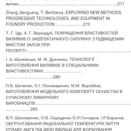
валках…………………………….….……………………………..271
Zhang Jianguang, T. Berlizieva. EXPLORING NEW METHODS,
PROGRESSIVE TECHNOLOGIES, AND EQUIPMENT IN
FOUNDRY PRODUCTION…………………273
Т. Г. Цір, А. Г. Вернидуб. ПОКРАЩЕННЯ ВЛАСТИВОСТЕЙ
ВИЛИВКІВ ІЗ ЗАЕВТЕКТИЧНОГО СИЛУМІНУ З ПІДВИЩЕНИМ
ВМІСТОМ ЗАЛІЗА ПРИ
РЕОЛИТТІ………………………………………………………………………
І. А. Шалевська, М. М. Дьяченко. ТЕХНОЛОГІЇ
ВИГОТОВЛЕННЯ ВИЛИВКІВ ЗІ СПЕЦІАЛЬНИМИ
ВЛАСТИВОСТЯМИ……………………….
……………………………..280
П.В. Шелепко, О.І. Пономаренко, М.М. Воробйов.
ВИГОТОВЛЕННЯ МОДЕЛЬНОГО КОМПЛЕКТУ ОСНАСТКИ В
СУЧАСНОМУ ЛИВАРНОМУ
ВИРОБНИЦТВІ……………………………………………………………
………………283
В.П. Школяренко, О.В. Середенко О.Л.Гончаров, І.Р.Баранов.
ОБГРУНТАВАННЯ РАЦІОНАЛЬНОЇ ТЕМПЕРАТУРИ ЛИТТЯ
СПЛАВУ АМГ6 ПІД ДІЄЮ ВІБРАЦІЇ ДЛЯ ФОРМУВАННЯ