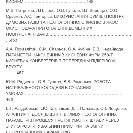
КИСНЕМ…………………………..………..…449
М.В. Петряков, Л.П. Грес, О.В. Гупало, В.І. Верещак, О.О.
Єрьомін, А.С. Григор’єв. ВИКОРИСТАННЯ СУМІШІ ПОВІТРЯ,
ДИМОВИХ ГАЗІВ ТА ТЕХНОЛОГІЧНОГО КИСНЮ В ЯКОСТІ
ОКИСНЮВАЧА ПРИ ОПАЛЕННІ ДОМЕННИХ
ПОВІТРОНАГРІВАЧІВ……………………………………………………
…453
А.А. Похвалітий, Є.М. Сігарьов, О.А. Чубіна, Б.В. Недайвода.
ПАРАМЕТРИ НАКОНЕЧНИКІВ КИСНЕВИХ ФУРМ 250-Т
КИСНЕВИХ КОНВЕРТЕРІВ З ПОПЕРЕДНІМ ПІДІГРІВОМ
БРУХТУ……………………………………………………………………..
…..…457
Ю.М. Радченко, О.В. Гупало, В.В. Романько. РОБОТА
НАГРІВАЛЬНОГО КОЛОДЯЗЯ В СУЧАСНИХ
УМОВАХ……………………………………………..…….…………
460
В.Г. Раздобрєєв, К.Ю. Ключніков, Д.Г. Паламар, О.І. Лещенко.
АНАЛІТИЧНІ ДОСЛІДЖЕННЯ ВПЛИВУ ТЕХНОЛОГІЧНИХ
ПАРАМЕТРІВ ПРОЦЕСУ ПРОТЯГУВАННЯ ШТАБИ ЧЕРЕЗ
ЗГИНО-РОЗТЯГУВАЛЬНИЙ ПРИСТРІЙ НА ЗМІНУ
ЕНЕРГОСИЛОВИХ ПАРАМЕТРІВ