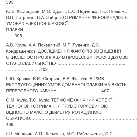
393
Ю.В. Костецький, М.О. Вдовін, Е.О. Педченко, Г.О. Полішко,
В.П. Петренко, В.А. Зайцев. ОТРИМАННЯ ФЕРОВАНАДІЮ В
УМОВАХ ЕЛЕКТРОШЛАКОВОЇ
ПЛАВКИ……………………………………………………………………
……395
А.В. Круть, А.А. Похвалітий, М.Р. Руденко, Д.С.
Кондрашенков. ДОСЛІДЖЕННЯ ФАКТОРІВ ЗМЕНШЕННЯ
ОКИСЛЕНОСТІ РОЗПЛАВУ В ПРОЦЕСІ ВИПУСКУ З ДУГОВОЇ
СТАЛЕПЛАВИЛЬНОЇ ПЕЧІ………………………………………..
……………………402
Г.Ю. Крячко, Є.М. Сігарьов, В.В. Філіп’єв. ВПЛИВ
ЕКСПЛУАТАЦІЙНИХ УМОВ ДОМЕННОЇ ПЛАВКИ НА ЯКІСТЬ
ПЕРЕРОБНОГО ЧАВУНУ……………………..……407
О.М. Кулік, Т.О. Кулік. ТЕРМОМЕХАНІЧНИЙ АСПЕКТ
ТЕХНОЛОГІЇ ОТРИМАННЯ ТРУБ З ГОРЛОВИНОЮ
ВІДНОСНО МАЛОГО ДІАМЕТРУ РОТАЦІЙНОЮ
ОБКАТКОЮ………………………………………………………………
409
I.O. Маначин, А.П. Шевченко, М.О. Рибальченко, С.С.