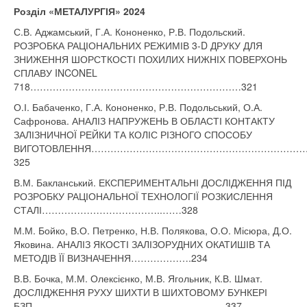
Розділ «МЕТАЛУРГІЯ» 20
24
С.В. Аджамський, Г.А. Кононенко, Р.В. Подольский.
РОЗРОБКА РАЦІОНАЛЬНИХ РЕЖИМІВ 3-D ДРУКУ ДЛЯ
ЗНИЖЕННЯ ШОРСТКОСТІ ПОХИЛИХ НИЖНІХ ПОВЕРХОНЬ
СПЛАВУ INCONEL
718…………………………………………………………321
О.І. Бабаченко, Г.А. Кононенко, Р.В. Подольський, О.А.
Сафронова. АНАЛІЗ НАПРУЖЕНЬ В ОБЛАСТІ КОНТАКТУ
ЗАЛІЗНИЧНОЇ РЕЙКИ ТА КОЛІС РІЗНОГО СПОСОБУ
ВИГОТОВЛЕННЯ………………………………………………………
325
В.М. Бакланський. ЕКСПЕРИМЕНТАЛЬНІ ДОСЛІДЖЕННЯ ПІД
РОЗРОБКУ РАЦІОНАЛЬНОЇ ТЕХНОЛОГІЇ РОЗКИСЛЕННЯ
СТАЛІ………………………………..……328
М.М. Бойко, В.О. Петренко, Н.В. Полякова, О.О. Місюра, Д.О.
Яковина. АНАЛІЗ ЯКОСТІ ЗАЛІЗОРУДНИХ ОКАТИШІВ ТА
МЕТОДІВ ЇЇ ВИЗНАЧЕННЯ……………….234
В.В. Бочка, М.М. Олексієнко, М.В. Ягольник, К.В. Шмат.
ДОСЛІДЖЕННЯ РУХУ ШИХТИ В ШИХТОВОМУ БУНКЕРІ
БЗП………………………………………..…………..337