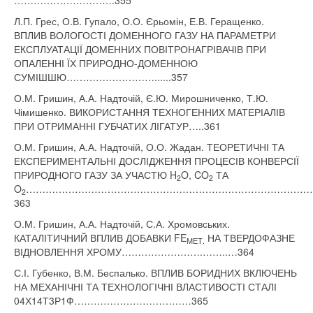
………………………….355
Л.П. Грес, О.В. Гупало, О.О. Єрьомін, Е.В. Геращенко.
ВПЛИВ ВОЛОГОСТІ ДОМЕННОГО ГАЗУ НА ПАРАМЕТРИ
ЕКСПЛУАТАЦІЇ ДОМЕННИХ ПОВІТРОНАГРІВАЧІВ ПРИ
ОПАЛЕННІ ЇХ ПРИРОДНО-ДОМЕННОЮ
СУМІШШЮ………………………......357
О.М. Гришин, А.А. Надточій, Є.Ю. Мирошниченко, Т.Ю.
Чімишенко. ВИКОРИСТАННЯ ТЕХНОГЕННИХ МАТЕРІАЛІВ
ПРИ ОТРИМАННІ ГУБЧАТИХ ЛІГАТУР…..361
О.М. Гришин, А.А. Надточій, О.О. Жадан. ТЕОРЕТИЧНІ ТА
ЕКСПЕРИМЕНТАЛЬНІ ДОСЛІДЖЕННЯ ПРОЦЕСІВ КОНВЕРСІЇ
ПРИРОДНОГО ГАЗУ ЗА УЧАСТЮ H
O, CO
ТА
2
2
O
……………………………………………………………………………
2
363
О.М. Гришин, А.А. Надточій, С.А. Хромовських.
КАТАЛІТИЧНИЙ ВПЛИВ ДОБАВКИ FE
НА ТВЕРДОФАЗНЕ
МЕТ.
ВІДНОВЛЕННЯ ХРОМУ…………………….……..…364
С.І. Губенко, В.М. Беспалько. ВПЛИВ БОРИДНИХ ВКЛЮЧЕНЬ
НА МЕХАНІЧНІ ТА ТЕХНОЛОГІЧНІ ВЛАСТИВОСТІ СТАЛІ
04Х14Т3Р1Ф………………………………365