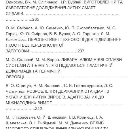
Односум, Вік. М. Сліпченко , І.Р. Бублей. ВИГОТОВЛЕННЯ ТА
ЛАБОРАТОРНЕ ДОСЛІДЖЕННЯ ЛИТИХ СМАРТ
СПЛАВІВ……………………………………………………………..
………………..235
О. М. Смірнов, А. Ю. Семенко, Ю. П. Скоробагатько, М. С.
Горюк, Ю. О. Смірнов, В. В. Буряк, А. О. Горшков, Л. М.
Лакомська. ПЕРСПЕКТИВНІ ТЕХНОЛОГІЇ ДЛЯ ПІДВИЩЕННЯ
ЯКОСТІ БЕЗПЕРЕРВНОЛИТОЇ
ЗАГОТОВКИ………………………………237
М. О. Соловей, М. М. Ворон. ЛИВАРНІ АЛЮМІНІЄВІ СПЛАВИ
СИСТЕМИ Al-Fe-Mn-Ni, ЯКІ ПІДДАЮТЬСЯ ПЛАСТИЧНІЙ
ДЕФОРМАЦІЇ ТА ТЕРМІЧНІЙ
ОБРОБЦІ………………………………………………………………………
В. О. Стригун, Н. М. Волошин, С. В. Гнилоскуренко, Л. С.
Чаплигіна. РОЗРОБЛЕННЯ ДЕРЖАВНИХ СТАНДАРТІВ
УКРАЇНИ ДЛЯ ЛИТИХ ВИРОБІВ, АДАПТОВАНИХ ДО
МІЖНАРОДНИХ ВИМОГ……………………………………………..
………………….242
М. І. Тарасевич, О. Й. Шинський, І. В. Корнієць, І. А.
Шалевська, О. І. Рибіцький, М. М. Дьяченко. ВПЛИВ
МАСОВОГО СПІВВІДНОШЕННЯ АРМУЮЧОЇ ФАЗИ ТА