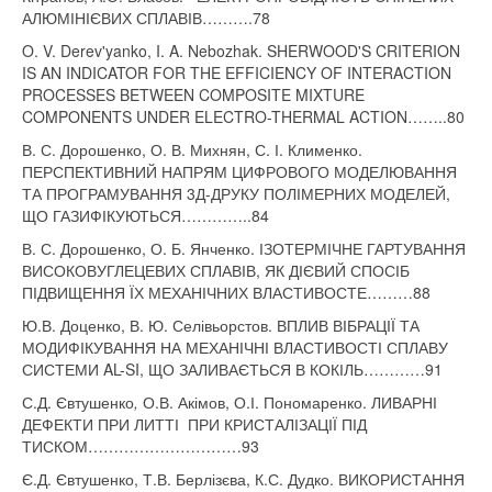
АЛЮМІНІЄВИХ СПЛАВІВ……….78
O. V. Derev'yanko, I. A. Nebozhak. SHERWOOD'S CRITERION
IS AN INDICATOR FOR THE EFFICIENCY OF INTERACTION
PROCESSES BETWEEN COMPOSITE MIXTURE
COMPONENTS UNDER ELECTRO-THERMAL ACTION……..80
В. С. Дорошенко, О. В. Михнян, С. І. Клименко.
ПЕРСПЕКТИВНИЙ НАПРЯМ ЦИФРОВОГО МОДЕЛЮВАННЯ
ТА ПРОГРАМУВАННЯ 3Д-ДРУКУ ПОЛІМЕРНИХ МОДЕЛЕЙ,
ЩО ГАЗИФІКУЮТЬСЯ…………..84
В. С. Дорошенко, О. Б. Янченко. ІЗОТЕРМІЧНЕ ГАРТУВАННЯ
ВИСОКОВУГЛЕЦЕВИХ СПЛАВІВ, ЯК ДІЄВИЙ СПОСІБ
ПІДВИЩЕННЯ ЇХ МЕХАНІЧНИХ ВЛАСТИВОСТЕ………88
Ю.В. Доценко, В. Ю. Селівьорстов. ВПЛИВ ВІБРАЦІЇ ТА
МОДИФІКУВАННЯ НА МЕХАНІЧНІ ВЛАСТИВОСТІ СПЛАВУ
СИСТЕМИ AL-SI, ЩО ЗАЛИВАЄТЬСЯ В КОКІЛЬ…………91
С.Д. Євтушенко
,
О.В. Акімов, О.І. Пономаренко. ЛИВАРНІ
ДЕФЕКТИ ПРИ ЛИТТІ ПРИ КРИСТАЛІЗАЦІЇ ПІД
ТИСКОМ…………………………93
Є.Д. Євтушенко, Т.В. Берлізєва, К.С. Дудко. ВИКОРИСТАННЯ