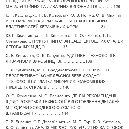
НЕВІД’ЄМНА СКЛАДОВА ІННОВАЦІЙНОГО РОЗВИТКУ
МЕТАЛУРГІЙНИХ ТА ЛИВАРНИХ ВИРОБНИЦТВ…………126
К. Г. Квасницька, П. Б. Калюжний, О. В. Нейма, О. В. Михнян,
В. О. Нога. МЕТОДИ ВИЗНАЧЕННЯ ТЕХНОЛОГІЧНИХ
ВЛАСТИВОСТЕЙ КЕРАМІЧНИХ ФОРМ……………131
Ю. Г. Квасницька, Н. В. Кир’якова, І. В. Олексенко, Т. В.
Степанова. СТРУКТУРНИЙ СТАН ЗАЕВТЕКТОЇДНИХ СТАЛЕЙ
ЛЕГОВАНИХ МІДДЮ…………135
С. В. Кирилаха, О. Є. Капустян. АДИТИВНІ ТЕХНОЛОГІЇ В
ЛИВАРНОМУ ВИРОБНИЦТВІ………………138
Т. Л. Кузнєцова, М. П. Бродніковський. ОСОБЛИВОСТІ
ПЕРСПЕКТИВНОЇ КОМПЛЕКСНОЇ БЕЗВІДХОДНОЇ
ТЕХНОЛОГІЇ ВИПЛАВКИ ЛИВАРНИХ ЖАРОМІЦНИХ
НІКЕЛЕВИХ СПЛАВІВ…………140
О. О. Кузьменко, М. О. Василенко. ДЕ-ЯКІ РЕКОМЕНДАЦІЇ
ЩОДО РОЗРОБКИ ТЕХНОЛОГІЇ ВИГОТОВЛЕННЯ ДЕТАЛЕЙ
МЕТОДАМИ ХОЛОДНОГО ОБ’ЄМНОГО
ШТАМПУВАННЯ………………144
Т. В. Лисенко, О.Г. Дерев`янченко, М. П. Тур, К. В. Кисельов,
К. О. Данілова. АНАЛІЗ МІКРОСТРУКТУР ЛИТИХ ЗАГОТОВОК