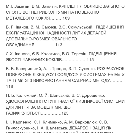
М.І. Замятін, В.М. Замятін. КРІПЛЕННЯ ОБЛИЦЮВАЛЬНОГО
СЛОЯ З ВОГНЕТРИВКОЇ ГУМИ НА ПОВЕРХНЮ
МЕТАЛЕВОГО КОКІЛЯ………109
В. Г. Іванов, В. М. Сажнєв, В.О. Сокульський. ПІДВИЩЕННЯ
ЕКСПЛУАТАЦІЙНОЇ НАДІЙНОСТІ ЛИТИХ ДЕТАЛЕЙ
ДРОБИЛЬНО-РОЗМЕЛЮВАЛЬНОГО
ОБЛАДНАННЯ……………113
Л.Х. Іванова, Є.В. Колотило, В.О. Терехін. ПІДВИЩЕННЯ
ЯКОСТІ ЧАВУННИХ КОКІЛІВ………………115
В. В. Каверинький, А. І. Троцан, З. П. Сухенко. РОЗРАХУНОК
ПОВЕРХОНЬ ЛІКВІДУСУ І СОЛІДУСУ У СИСТЕМАХ Fe-Mn-Si
ТА Ti-Mn-Si З ВИКОРИСТАННЯМ CALPHAD МЕТОДУ………
118
П. Б. Калюжний, О. Й. Шинський, В. С. Дорошенко.
УДОСКОНАЛЕННЯ СТУПІНЧАСТОЇ ЛИВНИКОВОЇ СИСТЕМИ
ДЛЯ ЛИТТЯ ЗА МОДЕЛЯМИ, ЩО
ГАЗИФІКУЮТЬСЯ……………123
І. І. Карпенко, С. І. Клименко, А. М. Верховлюк, С. В.
Гнилоскуренко, І. А. Шалевська. ДЕКАРБОНІЗАЦІЯ ЯК