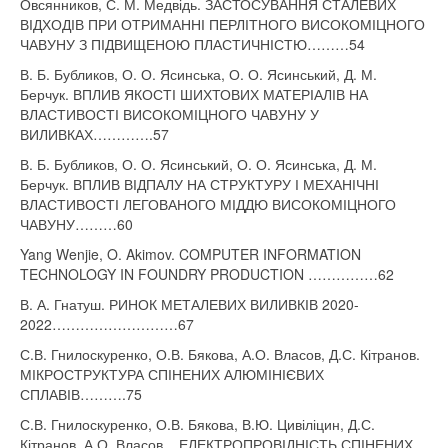
Овсянников, С. М. Медвідь. ЗАСТОСУВАННЯ СТАЛЕВИХ
ВІДХОДІВ ПРИ ОТРИМАННІ ПЕРЛІТНОГО ВИСОКОМІЦНОГО
ЧАВУНУ З ПІДВИЩЕНОЮ ПЛАСТИЧНІСТЮ………54
В. Б. Бубликов, О. О. Ясинська, О. О. Ясинський, Д. М.
Берчук. ВПЛИВ ЯКОСТІ ШИХТОВИХ МАТЕРІАЛІВ НА
ВЛАСТИВОСТІ ВИСОКОМІЦНОГО ЧАВУНУ У
ВИЛИВКАХ………….57
В. Б. Бубликов, О. О. Ясинський, О. О. Ясинська, Д. М.
Берчук. ВПЛИВ ВІДПАЛУ НА СТРУКТУРУ І МЕХАНІЧНІ
ВЛАСТИВОСТІ ЛЕГОВАНОГО МІДДЮ ВИСОКОМІЦНОГО
ЧАВУНУ………60
Yang Wenjie, O. Akimov. COMPUTER INFORMATION
TECHNOLOGY IN FOUNDRY PRODUCTION ……………62
В. А. Гнатуш. РИНОК МЕТАЛЕВИХ ВИЛИВКІВ 2020-
2022………………………67
С.В. Гнилоскуренко, О.В. Бякова, А.О. Власов, Д.С. Кітранов.
МІКРОСТРУКТУРА СПІНЕНИХ АЛЮМІНІЄВИХ
СПЛАВІВ……….75
С.В. Гнилоскуренко, О.В. Бякова, В.Ю. Цивіліцин, Д.С.
Кітранов, А.О. Власов. ЕЛЕКТРОПРОВІДНІСТЬ СПІНЕНИХ