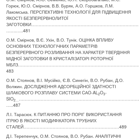
Горюк, Ю.О. Смірнов, В.В. Буряк, А.О. Горшков, Л.М.
Лакомська. ПЕРСПЕКТИВНІ ТЕХНОЛОГІЇ ДЛЯ ПІДВИЩЕННЯ
ЯКОСТІ БЕЗПЕРЕРВНОЛИТОЇ
ЗАГОТОВКИ…………………………………………………………………
…….…..481
О.М. Смірнов, В.Є. Ухін, В.О. Тунік. ОЦІНКА ВПЛИВУ
ОСНОВНИХ ТЕХНОЛОГІЧНИХ ПАРАМЕТРІВ
БЕЗПЕРЕРВНОГО РОЗЛИВАННЯ НА ХАРАКТЕР ТВЕРДІННЯ
МІДНОЇ ЗАГОТОВКИ В КРИСТАЛІЗАТОРІ РОТОРНОЇ
МБЛЗ………………………………………………………………………
483
О.М. Стоянов, В.І. Мусійко, Є.В. Синегін, В.О. Рубан, Д.О.
Волжин. ДОСЛІДЖЕННЯ АДСОРБЦІЙНОЇ ЗДАТНОСТІ
ШЛАКОВОГО РОЗПЛАВУ СИСТЕМИ CАO-AL
O
-
2
3
SIO
…………………………………………………………………………
2…
…..487
Л.І. Тарасюк. К ПИТАННЮ ПРО ПОРІГ ВИКОРИСТАННЯ
ІТРІЮ В ЯКОСТІ МОДИФІКАТОРА ТРУБНИХ
СТАЛЕЙ…………………………………………………………489
Д.І. Терепенчук, О.М. Стоянов, В.О. Рубан. АНАЛІТИЧНІ