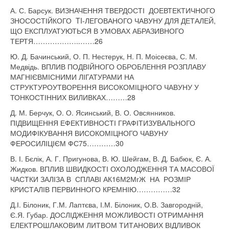
А. С. Барсук. ВИЗНАЧЕННЯ ТВЕРДОСТІ ДОЕВТЕКТИЧНОГО
ЗНОСОСТІЙКОГО TI-ЛЕГОВАНОГО ЧАВУНУ ДЛЯ ДЕТАЛЕЙ,
ЩО ЕКСПЛУАТУЮТЬСЯ В УМОВАХ АБРАЗИВНОГО
ТЕРТЯ………………..……26
Ю. Д. Бачинський, О. П. Нестерук, Н. П. Моісеєва, С. М.
Медвідь. ВПЛИВ ПОДВІЙНОГО ОБРОБЛЕННЯ РОЗПЛАВУ
МАГНІЄВМІСНИМИ ЛІГАТУРАМИ НА
СТРУКТУРОУТВОРЕННЯ ВИСОКОМІЦНОГО ЧАВУНУ У
ТОНКОСТІННИХ ВИЛИВКАХ………28
Д. М. Берчук, О. О. Ясинський, В. О. Овсянников.
ПІДВИЩЕННЯ ЕФЕКТИВНОСТІ ГРАФІТИЗУВАЛЬНОГО
МОДИФІКУВАННЯ ВИСОКОМІЦНОГО ЧАВУНУ
ФЕРОСИЛІЦІЄМ ФС75…………30
В. І. Бєлік, А. Г. Пригунова, В. Ю. Шейгам, В. Д. Бабюк, Є. А.
Жидков. ВПЛИВ ШВИДКОСТІ ОХОЛОДЖЕННЯ ТА МАСОВОЇ
ЧАСТКИ ЗАЛІЗА В СПЛАВІ АК16М2МгЖ НА РОЗМІР
КРИСТАЛІВ ПЕРВИННОГО КРЕМНІЮ……………32
Д.І. Білоник, Г.М. Лаптєва, І.М. Білоник, О.В. Завгородній,
Є.Я. Губар. ДОСЛІДЖЕННЯ МОЖЛИВОСТІ ОТРИМАННЯ
ЕЛЕКТРОШЛАКОВИМ ЛИТВОМ ТИТАНОВИХ ВІДЛИВОК