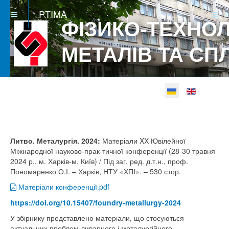
PTIMA
ФІЗИКО-ТЕХНОЛ
МЕТАЛІВ ТА СП
Виберіть свою мову
Betgray güncel
Литво. Металургія. 2024:
Матеріали XX Ювілейної
Міжнародної науково-прак-тичної конференції (28-30 травня
2024 р., м. Харків-м. Київ) / Під заг. ред. д.т.н., проф.
Пономаренко О.І. – Харків, НТУ «ХПІ». – 530 стор.
Матеріали конференції.pdf
https://doi.org/10.15407/foundry-metallurgy-2024
У збірнику представлено матеріали, що стосуються
актуальних проблем ливарного і металургійного