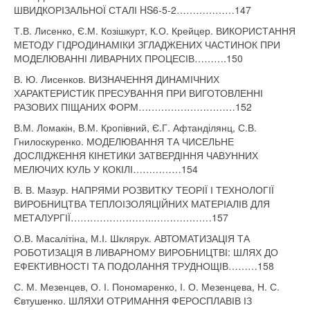
ШВИДКОРІЗАЛЬНОЇ СТАЛІ HS6-5-2………………147
Т.В. Лисенко, Є.М. Козішкурт, К.О. Крейцер. ВИКОРИСТАННЯ
МЕТОДУ ГІДРОДИНАМІКИ ЗГЛАДЖЕНИХ ЧАСТИНОК ПРИ
МОДЕЛЮВАННІ ЛИВАРНИХ ПРОЦЕСІВ……….150
В. Ю. Лисенков. ВИЗНАЧЕННЯ ДИНАМІЧНИХ
ХАРАКТЕРИСТИК ПРЕСУВАННЯ ПРИ ВИГОТОВЛЕННІ
РАЗОВИХ ПІЩАНИХ ФОРМ…………………………152
В.М. Ломакін, В.М. Кропівний, Є.Г. Афтанділянц, С.В.
Гнилоскуренко. МОДЕЛЮВАННЯ ТА ЧИСЕЛЬНЕ
ДОСЛІДЖЕННЯ КІНЕТИКИ ЗАТВЕРДІННЯ ЧАВУННИХ
МЕЛЮЧИХ КУЛЬ У КОКІЛІ……………154
В. В. Мазур. НАПРЯМИ РОЗВИТКУ ТЕОРІЇ І ТЕХНОЛОГІЇ
ВИРОБНИЦТВА ТЕПЛОІЗОЛЯЦІЙНИХ МАТЕРІАЛІВ ДЛЯ
МЕТАЛУРГІЇ……………………..………………157
О.В. Масалітіна, М.І. Шклярук. АВТОМАТИЗАЦІЯ ТА
РОБОТИЗАЦІЯ В ЛИВАРНОМУ ВИРОБНИЦТВІ: ШЛЯХ ДО
ЕФЕКТИВНОСТІ ТА ПОДОЛАННЯ ТРУДНОЩІВ………158
С. М. Мезенцев, О. І. Пономаренко, І. О. Мезенцева, Н. С.
Євтушенко. ШЛЯХИ ОТРИМАННЯ ФЕРОСПЛАВІВ ІЗ