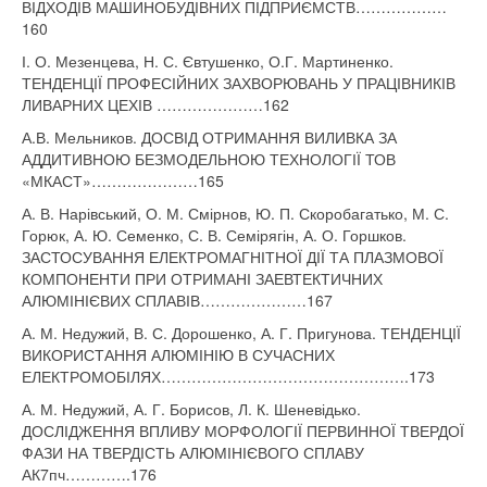
ВІДХОДІВ МАШИНОБУДІВНИХ ПІДПРИЄМСТВ………………
160
І. О. Мезенцева, Н. С. Євтушенко, О.Г. Мартиненко.
ТЕНДЕНЦІЇ ПРОФЕСІЙНИХ ЗАХВОРЮВАНЬ У ПРАЦІВНИКІВ
ЛИВАРНИХ ЦЕХІВ …………………162
А.В. Мельников. ДОСВІД ОТРИМАННЯ ВИЛИВКА ЗА
АДДИТИВНОЮ БЕЗМОДЕЛЬНОЮ ТЕХНОЛОГІЇ ТОВ
«МКАСТ»…………………165
А. В. Нарівський, О. М. Смірнов, Ю. П. Скоробагатько, М. С.
Горюк, А. Ю. Семенко, С. В. Семірягін, А. О. Горшков.
ЗАСТОСУВАННЯ ЕЛЕКТРОМАГНІТНОЇ ДІЇ ТА ПЛАЗМОВОЇ
КОМПОНЕНТИ ПРИ ОТРИМАНІ ЗАЕВТЕКТИЧНИХ
АЛЮМІНІЄВИХ СПЛАВІВ…………………167
А. М. Недужий, В. С. Дорошенко, А. Г. Пригунова. ТЕНДЕНЦІЇ
ВИКОРИСТАННЯ АЛЮМІНІЮ В СУЧАСНИХ
ЕЛЕКТРОМОБІЛЯХ………………………………………….173
А. М. Недужий, А. Г. Борисов, Л. К. Шеневідько.
ДОСЛІДЖЕННЯ ВПЛИВУ МОРФОЛОГІЇ ПЕРВИННОЇ ТВЕРДОЇ
ФАЗИ НА ТВЕРДІСТЬ АЛЮМІНІЄВОГО СПЛАВУ
АК7пч………….176