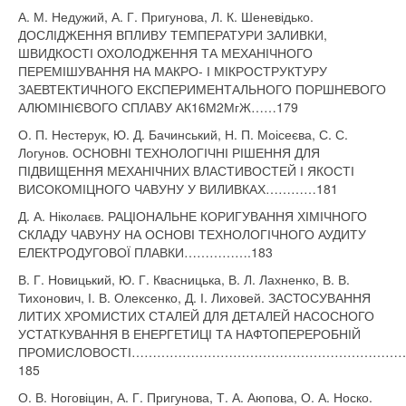
А. М. Недужий, А. Г. Пригунова, Л. К. Шеневідько.
ДОСЛІДЖЕННЯ ВПЛИВУ ТЕМПЕРАТУРИ ЗАЛИВКИ,
ШВИДКОСТІ ОХОЛОДЖЕННЯ ТА МЕХАНІЧНОГО
ПЕРЕМІШУВАННЯ НА МАКРО- І МІКРОСТРУКТУРУ
ЗАЕВТЕКТИЧНОГО ЕКСПЕРИМЕНТАЛЬНОГО ПОРШНЕВОГО
АЛЮМІНІЄВОГО СПЛАВУ АК16М2МгЖ……179
О. П. Нестерук, Ю. Д. Бачинський, Н. П. Моісеєва, С. С.
Логунов. ОСНОВНІ ТЕХНОЛОГІЧНІ РІШЕННЯ ДЛЯ
ПІДВИЩЕННЯ МЕХАНІЧНИХ ВЛАСТИВОСТЕЙ І ЯКОСТІ
ВИСОКОМІЦНОГО ЧАВУНУ У ВИЛИВКАХ…………181
Д. А. Ніколаєв. РАЦІОНАЛЬНЕ КОРИГУВАННЯ ХІМІЧНОГО
СКЛАДУ ЧАВУНУ НА ОСНОВІ ТЕХНОЛОГІЧНОГО АУДИТУ
ЕЛЕКТРОДУГОВОЇ ПЛАВКИ…………….183
В. Г. Новицький, Ю. Г. Квасницька, В. Л. Лахненко, В. В.
Тихонович, І. В. Олексенко, Д. І. Лиховей. ЗАСТОСУВАННЯ
ЛИТИХ ХРОМИСТИХ СТАЛЕЙ ДЛЯ ДЕТАЛЕЙ НАСОСНОГО
УСТАТКУВАННЯ В ЕНЕРГЕТИЦІ ТА НАФТОПЕРЕРОБНІЙ
ПРОМИСЛОВОСТІ……………………………………………………
185
О. В. Ноговіцин, А. Г. Пригунова, Т. А. Аюпова, О. А. Носко.