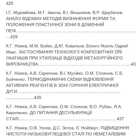
425
І.Г. Муравйова, М.Г. Іванча, В.І. Вишняков, В.Р. Щербачов.
АНАЛІЗ ВІДОМИХ МЕТОДІВ ВИЗНАЧЕННЯ ФОРМИ ТА
ПОЛОЖЕННЯ ПЛАСТИЧНОЇ ЗОНИ В ДОМЕННІЙ
ПЕЧІ……………………………………………………………………………
…429
К.Г. Нізяєв, М.М. Бойко, Д.Ю. Ковальов, Еконго Муель Одрей
Макс. ЗАСТОСУВАННЯ ТЕХНОЛОГІЇ КОМПОЗИТНИХ DRI
ОКАТИШІВ ПРИ УТИЛІЗАЦІЇ ВІДХОДІВ МЕТАЛУРГІЙНОГО
ВИРОБНИЦТВА………………………………………………………...43
К.Г. Нізяєв, А.В. Скрипник, В.І. Мусійко, О.М. Стоянов, С.Б.
Бойченко. ТЕРМОДИНАМІЧНІ СХЕМИ ВІДНОВЛЕННЯ
АКТИВНИХ РЕАГЕНТІВ В ЗОНІ ГОРІННЯ ЕЛЕКТРИЧНОЇ
ДУГИ……………………………………………………………….
………………..435
К.Г. Нізяєв, А.В. Скрипник, О.М. Стоянов, В.О. Рубан, Я.А.
Кириленко. ДО ПИТАННЯ ДЕСУЛЬФУРАЦІЇ
СТАЛІ………………………………………..……………..……437
К.Г. Нізяєв, О.В. Узлов, Д.С. Зотов, Л. Нойберт. ПІДВИЩЕННЯ
ЧИСТОТИ НИЗЬКОВУГЛЕЦЕВОЇ СТАЛІ ПО НЕМЕТАЛЕВИМ