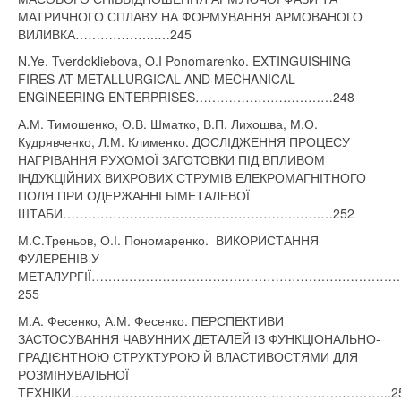
МАТРИЧНОГО СПЛАВУ НА ФОРМУВАННЯ АРМОВАНОГО
ВИЛИВКА………………..…245
N.Ye. Tverdokliebova, O.I Ponomarenko. EXTINGUISHING
FIRES AT METALLURGICAL AND MECHANICAL
ENGINEERING ENTERPRISES……………………………248
А.М. Тимошенко, О.В. Шматко, В.П. Лихошва, М.О.
Кудрявченко, Л.М. Клименко. ДОСЛІДЖЕННЯ ПРОЦЕСУ
НАГРІВАННЯ РУХОМОЇ ЗАГОТОВКИ ПІД ВПЛИВОМ
ІНДУКЦІЙНИХ ВИХРОВИХ СТРУМІВ ЕЛЕКРОМАГНІТНОГО
ПОЛЯ ПРИ ОДЕРЖАННІ БІМЕТАЛЕВОЇ
ШТАБИ……………………………………………….…….…252
М.С.Треньов, О.І. Пономаренко. ВИКОРИСТАННЯ
ФУЛЕРЕНІВ У
МЕТАЛУРГІЇ……………………………………………………………
255
М.А. Фесенко, А.М. Фесенко. ПЕРСПЕКТИВИ
ЗАСТОСУВАННЯ ЧАВУННИХ ДЕТАЛЕЙ ІЗ ФУНКЦІОНАЛЬНО-
ГРАДІЄНТНОЮ СТРУКТУРОЮ Й ВЛАСТИВОСТЯМИ ДЛЯ
РОЗМІНУВАЛЬНОЇ
ТЕХНІКИ…………………………………………………………………..2