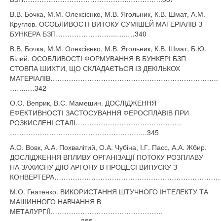
В.В. Бочка, М.М. Олексієнко, М.В. Ягольник, К.В. Шмат, А.М.
Круглов. ОСОБЛИВОСТІ ВИТОКУ СУМІШЕЙ МАТЕРІАЛІВ З
БУНКЕРА БЗП……………………...…..…340
В.В. Бочка, М.М. Олексієнко, М.В. Ягольник, К.В. Шмат, Б.Ю.
Білий. ОСОБЛИВОСТІ ФОРМУВАННЯ В БУНКЕРІ БЗП
СТОВПА ШИХТИ, ЩО СКЛАДАЄТЬСЯ ІЗ ДЕКІЛЬКОХ
МАТЕРІАЛІВ……………………………………………………………….
……..…342
О.О. Веприк, В.С. Мамешин. ДОСЛІДЖЕННЯ
ЕФЕКТИВНОСТІ ЗАСТОСУВАННЯ ФЕРОСПЛАВІВ ПРИ
РОЗКИСЛЕНІ СТАЛІ……………………………………….
………………………………………….……..…345
А.О. Вовк, А.А. Похвалітий, О.А. Чубіна, І.Г. Пасс, А.А. Жбир.
ДОСЛІДЖЕННЯ ВПЛИВУ ОРГАНІЗАЦІЇ ПОТОКУ РОЗПЛАВУ
НА ЗАХИСНУ ДІЮ АРГОНУ В ПРОЦЕСІ ВИПУСКУ З
КОНВЕРТЕРА…………………………………………………………………
М.О. Гнатенко. ВИКОРИСТАННЯ ШТУЧНОГО ІНТЕЛЕКТУ ТА
МАШИННОГО НАВЧАННЯ В
МЕТАЛУРГІЇ………………………………………….