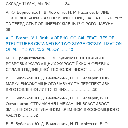
СКЛАДУ Ti-95%, Mo-5%.............34
А. Ю. Борисенко, Г. В. Левченко, Н. М.Насонов. ВПЛИВ
ТЕХНОЛОГІЧНИХ ФАКТОРІВ ВИРОБНИЦТВА НА СТРУКТУРУ
ТА ТВЕРДІСТЬ ПОРШНЕВИХ КІЛЕЦЬ ІЗ СІРОГО ЧАВУНУ……
38
А. G. Borisov, V. I. Belik. MORPHOLOGICAL FEATURES OF
STRUCTURES OBTAINED BY TWO-STAGE CRYSTALLIZATION
OF AL – 7.5 WT. % SI ALLOY..……40
М. П. Бродніковський, Т. Л. Кузнєцова. ОСОБЛИВОСТІ
РОЗРОБКИ ЖАРОМІЦНИХ ЖАРОСТІЙКИХ НІОБІЄВИХ
СПЛАВІВ ПІДВИЩЕНОЇ ТЕХНОЛОГІЧНОСТІ……..47
В. Б. Бубликов, Ю. Д. Бачинський, О. П. Нестерук. НОВІ
МАРКИ ВИСОКОМІЦНОГО ЧАВУНУ ТА ПЕРСПЕКТИВИ
ВИГОТОВЛЕННЯ ЛИТТЯ ІЗ НИХ………………..50
В. Б. Бубликов, Ю. Д. Бачинський, О. П. Нестерук, В. О.
Овсянников. ОТРИМАННЯ І МЕХАНІЧНІ ВЛАСТИВОСТІ
ЗМІЦНЕНОГО ЛЕГУВАННЯМ КРЕМНІЄМ ВИСОКОМІЦНОГО
ЧАВУНУ………52
В. Б. Бубликов, Ю. Д. Бачинський, Н. П. Моісеєва, В. О.