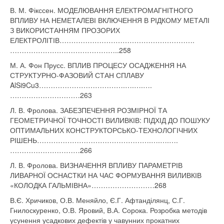
В. М. Фікссен. МОДЕЛЮВАННЯ ЕЛЕКТРОМАГНІТНОГО
ВПЛИВУ НА НЕМЕТАЛЕВІ ВКЛЮЧЕННЯ В РІДКОМУ МЕТАЛІ
З ВИКОРИСТАННЯМ ПРОЗОРИХ
ЕЛЕКТРОЛІТІВ………………………………………………….
………………………………………..258
М. А. Фон Прусс. ВПЛИВ ПРОЦЕСУ ОСАДЖЕННЯ НА
СТРУКТУРНО-ФАЗОВИЙ СТАН СПЛАВУ
AlSi9Cu3……………………………….….….….
…………………………263
Л. В. Фролова. ЗАБЕЗПЕЧЕННЯ РОЗМІРНОЇ ТА
ГЕОМЕТРИЧНОЇ ТОЧНОСТІ ВИЛИВКІВ: ПІДХІД ДО ПОШУКУ
ОПТИМАЛЬНИХ КОНСТРУКТОРСЬКО-ТЕХНОЛОГІЧНИХ
РІШЕНЬ………………………………………….….….….
…………………………266
Л. В. Фролова. ВИЗНАЧЕННЯ ВПЛИВУ ПАРАМЕТРІВ
ЛИВАРНОЇ ОСНАСТКИ НА ЧАС ФОРМУВАННЯ ВИЛИВКІВ
«КОЛОДКА ГАЛЬМІВНА»………………………268
В.Є. Хричиков, О.В. Меняйло, Є.Г. Афтанділянц, С.Г.
Гнилоскуренко, О.В. Яровий, В.А. Сорока. Розробка методів
усунення усадкових дефектів у чавунних прокатних