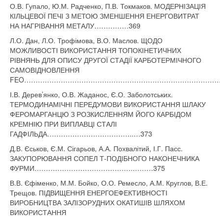
О.В. Гупало, Ю.М. Радченко, П.В. Токмаков. МОДЕРНІЗАЦІЯ
КІЛЬЦЕВОЇ ПЕЧІ З МЕТОЮ ЗМЕНШЕННЯ ЕНЕРГОВИТРАТ
НА НАГРІВАННЯ МЕТАЛУ……………369
Л.О. Дан, Л.О. Трофімова, В.О. Маслов. ЩОДО
МОЖЛИВОСТІ ВИКОРИСТАННЯ ТОПОКІНЕТИЧНИХ
РІВНЯНЬ ДЛЯ ОПИСУ ДРУГОЇ СТАДІЇ КАРБОТЕРМІЧНОГО
САМОВІДНОВЛЕННЯ
FEO……………………………………………………………………………
І.В. Дерев’янко, О.В. Жаданос, Є.О. Заболотських.
ТЕРМОДИНАМІЧНІ ПЕРЕДУМОВИ ВИКОРИСТАННЯ ШЛАКУ
ФЕРОМАРГАНЦЮ З РОЗКИСЛЕННЯМ ЙОГО КАРБІДОМ
КРЕМНІЮ ПРИ ВИПЛАВЦІ СТАЛІ
ГАДФІЛЬДА………………………………..…373
Д.В. Єськов, Є.М. Сігарьов, А.А. Похвалітий, І.Г. Пасс.
ЗАКУПОРЮВАННЯ СОПЕЛ Т-ПОДІБНОГО НАКОНЕЧНИКА
ФУРМИ…………………………………….………375
В.В. Єфіменко, М.М. Бойко, О.О. Ремесло, А.М. Круглов, В.Е.
Трещов. ПІДВИЩЕННЯ ЕНЕРГОЕФЕКТИВНОСТІ
ВИРОБНИЦТВА ЗАЛІЗОРУДНИХ ОКАТИШІВ ШЛЯХОМ
ВИКОРИСТАННЯ