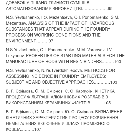
ДОБАВОК У ПІЩАНО-ГЛИНИСТІ СУМІШІ В
АВТОМАТИЗОВАНОМУ ВИРОБНИЦТВІ……………….95
N.S. Yevtushenko, I.О. Mezentseva, O.I. Ponomarenko, S.M.
Mezentsev. ANALYSIS OF THE IMPACT OF HAZARDOUS
SUBSTANCES THAT APPEAR DURING THE FOUNDRY
PROCESS ON WORKING CONDITIONS AND THE
ENVIRONMENT………97
N.S.Yevtushenko, O.I. Ponomarenko, M.M. Vorobyov, I.V.
Lukyanov. PROPERTIES OF STARTING MATERIALS FOR THE
MANUFACTURE OF RODS WITH RESIN BINDERS………100
N.S. Yevtushenko, N.Ye.Tverdokhliebova. METHODS FOR
ASSESSING INCIDENCE IN FOUNDRY EMPLOYEES:
SUBJECTIVE AND OBJECTIVE APPROACHES…………103
В. Г. Єфімова, O. М. Смірнов, Є. О. Карпухін. КІНЕТИКА
ПРОЦЕСУ ФІЛЬТРАЦІЇ АЛЮМІНІЄВИХ РОЗПЛАВІВ З
ВИКОРИСТАННЯМ КЕРАМІЧНИХ ФІЛЬТРІВ……….105
В. Г. Єфімова, O. М. Смірнов, Ю. О. Смірнов. ВИЗНАЧЕННЯ
КІНЕТИЧНИХ ХАРАКТЕРИСТИК ПРОЦЕСУ РОЗЧИНЕННЯ
НЕМЕТАЛЕВИХ ВКЛЮЧЕНЬ У ШЛАКУ ПРОМІЖНОГО
КОВША……….107