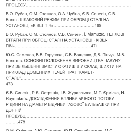
ПРОЦЕСУ……………………………………………………………………..
В.О. Рубан, О.М. Стоянов, О.А. Чубіна, Є.В. Синегін, С.В.
Волох. ШЛАКОВИЙ РЕЖИМ ПРИ ОБРОБЦІ СТАЛІ НА
УСТАНОВЦІ «КІВШ-ПІЧ»…………………………469
В.О. Рубан, О.М. Стоянов, Є.В. Синегін, I. Mamuzic. ТЕПЛОВІ
ВТРАТИ ПРИ ОБРОЦІ СТАЛІ НА УСТАНОВЦІ «КІВШ-
ПІЧ»………………………………………………..471
Ю.С. Семенов, В.В. Горупаха, С.В. Ващенко, Д.В. Пінчук, М.Б.
Болотов. ОСНОВНІ ПОЛОЖЕННЯ ВИРОБНИЦТВА ЧАВУНУ
ПРИ ЗБІЛЬШЕННІ ВМІСТУ ОКАТИШІВ У СКЛАДІ ШИХТИ НА
ПРИКЛАДІ ДОМЕННИХ ПЕЧЕЙ ПРАТ "КАМЕТ-
СТАЛЬ"……………………………………………………………………
473
Є.В. Синегін, Р.Є. Острянін, І.В. Журавльова, М.Г. Єрмілко, N.
Raymakers. ДОСЛІДЖЕННЯ ВПЛИВУ БІЧНОГО ПОТОКУ
РІДИНИ НА ДІАМЕТР ВІДРИВУ ГАЗОВОЇ БУЛЬБАШКИ ПРИ
ДОННІЙ
ПРОДУВЦІ……………………………………………………………………
………478
О.М. Смірнов, А.Ю. Семенко, Ю.П. Скоробагатько, М.С.