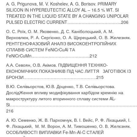
А. G. Prigunova, M. V. Koshelev, A. G. Borisov. РRIMARY
SILICON IN HYPEREUTECTIC ALLOY AL – 16.5 % WT. SI
TREATED IN THE LIQUID STATE BY A CHANGING UNIPOLAR
PULSED ELECTRIC CURRENT………………………………..206
О. С. Роїк, О. М. Яковенко, Д. С. Каніболоцький, А. М.
Верховлюк, Р. А. Сергієнко, О. А. Щерецький, О. В. Железняк.
РЕНТГЕНОФАЗОВИЙ АНАЛІЗ ВИСОКОЕНТРОПІЙНИХ
СПЛАВІВ СИСТЕМ FeNiCrCuAl ТА
FeNiCrCuMn…………………………………..212
А.А. Севоян, О.В. Акімов. ПІДВИЩЕННЯ ТЕХНІКО-
ЕКОНОМІЧНИХ ПОКАЗНИКІВ ПІД ЧАС ЛИТТЯ ЗАГОТІВОК ІЗ
БРОНЗИ……………………………………………215
В.Ю. Селівьорстов, Ю.В. Доценко, Т.В. Селівьорстова.
ДослідЖення впливу модифікування карбідом кремнію на
макроструктуру литого вторинного сплаву системи AL-
Si……………………………………………………………………………
216
А. Ю. Семенко, Ж. В. Пархомчук, В. І. Вейс, Р. Ф. Ліхацький, І.
Ф. Ліхацький, М. М. Ворон, А. М. Тимошенко, О. В. Желєзняк.
ОСОБЛИВОСТІ ВИПЛАВКИ Fe-Mn-Al-C СТАЛЕЙ