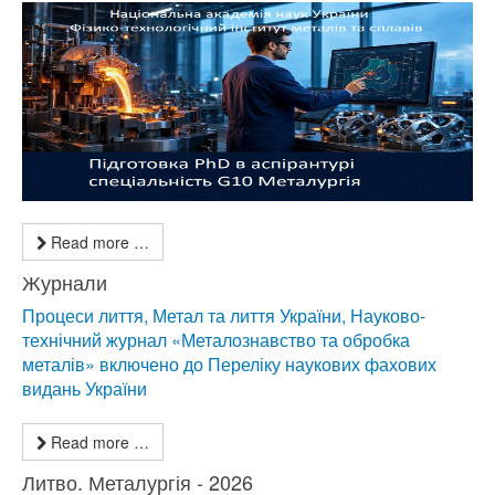
Read more …
Журнали
Процеси лиття, Метал та лиття України, Науково-
технічний журнал «Металознавство та обробка
металів» включено до Переліку наукових фахових
видань України
Read more …
Литво. Металургія - 2026