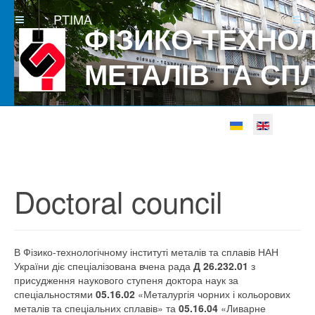
PTIMA
ФІЗИКО-ТЕХНОЛ
МЕТАЛІВ ТА СП
Select your languag
Betgray güncel
Doctoral council
В Фізико-технологічному інституті металів та сплавів НАН
України діє спеціалізована вчена рада
Д 26.232.01
з
присудження наукового ступеня доктора наук за
спеціальностями
05.16.02
«Металургія чорних і кольорових
металів та спеціальних сплавів» та
05.16.04
«Ливарне