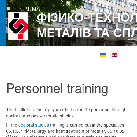
PTIMA
ФІЗИКО-ТЕХНОЛ
МЕТАЛІВ ТА СП
Select your languag
Betgray güncel
Personnel training
The Institute trains highly qualified scientific personnel through
doctoral and post-graduate studies.
In the
doctoral studies
training is carried out in the specialties
05.16.01 "Metallurgy and heat treatment of metals", 05.16.02