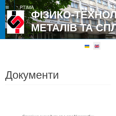
PTIMA
ФІЗИКО-ТЕХНОЛ
МЕТАЛІВ ТА СП
Select your languag
Betgray güncel
Документи